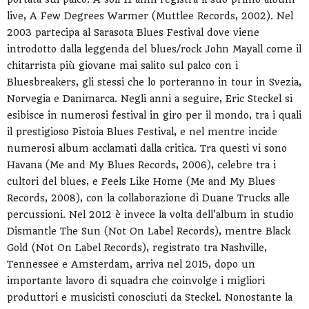
live, A Few Degrees Warmer (Muttlee Records, 2002). Nel
2003 partecipa al Sarasota Blues Festival dove viene
introdotto dalla leggenda del blues/rock John Mayall come il
chitarrista più giovane mai salito sul palco con i
Bluesbreakers, gli stessi che lo porteranno in tour in Svezia,
Norvegia e Danimarca. Negli anni a seguire, Eric Steckel si
esibisce in numerosi festival in giro per il mondo, tra i quali
il prestigioso Pistoia Blues Festival, e nel mentre incide
numerosi album acclamati dalla critica. Tra questi vi sono
Havana (Me and My Blues Records, 2006), celebre tra i
cultori del blues, e Feels Like Home (Me and My Blues
Records, 2008), con la collaborazione di Duane Trucks alle
percussioni. Nel 2012 è invece la volta dell’album in studio
Dismantle The Sun (Not On Label Records), mentre Black
Gold (Not On Label Records), registrato tra Nashville,
Tennessee e Amsterdam, arriva nel 2015, dopo un
importante lavoro di squadra che coinvolge i migliori
produttori e musicisti conosciuti da Steckel. Nonostante la