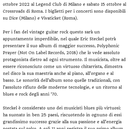
ottobre 2022 al Legend Club di Milano e sabato 15 ottobre al
Crossroads di Roma. I biglietti per i concerti sono disponibili
su Dice (Milano) e Vivaticket (Roma).
Per i fan del vintage guitar rock questo sarà un
appuntamento imperdibile, nel quale Eric Steckel potrà
presentare il suo album di maggior successo, Polyphonic
Prayer (Not On Label Records, 2018) che lo vede assoluto
protagonista dietro ad ogni strumento. Il musicista, oltre ad
essere riconosciuto come un virtuoso chitarrista, dimostra
nel disco la sua maestria anche al piano, all’organo e al
basso. Le sonorità dell’album sono quelle tradizionali, con
l’assoluto rifiuto delle moderne tecnologie, e un ritorno al
blues e rock degli anni ‘70.
Steckel è considerato uno dei musicisti blues più virtuosi:
ha suonato in ben 25 paesi, riscuotendo in ognuno di essi
grandissimo successo grazie alla sua passione e all’energia
portata sul palco. A soli 11 anni registra il suo primo album