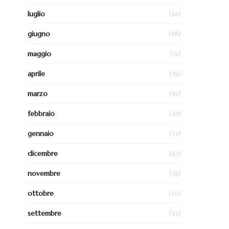
(82)
luglio
(66)
giugno
(71)
maggio
,
(79)
aprile
(67)
marzo
(47)
febbraio
(77)
gennaio
(83)
dicembre
(78)
novembre
(70)
ottobre
(43)
settembre