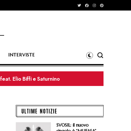
INTERVISTE
eat. Elio Biffi e Saturnino
dei Litfiba e il 27/08 dei Wolfmother
ULTIME NOTIZIE
SVOSIL: il nuovo
singolo è “MUFASA”