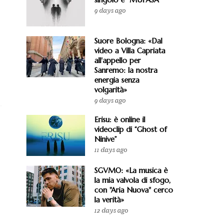
9 days ago
Suore Bologna: «Dal
video a Villa Capriata
all'appello per
Sanremo: la nostra
energia senza
volgarità»
9 days ago
Erisu: è online il
videoclip di “Ghost of
Ninive”
11 days ago
SGVMO: «La musica è
la mia valvola di sfogo,
con "Aria Nuova" cerco
la verità»
12 days ago