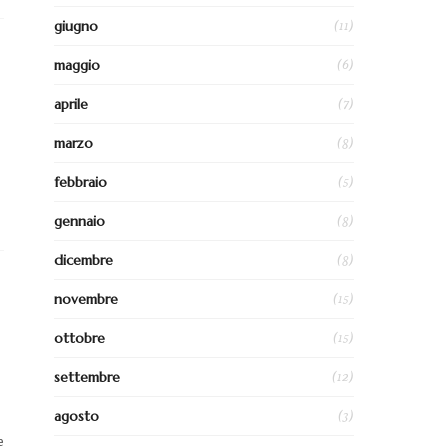
(11)
giugno
(6)
maggio
(7)
aprile
(8)
marzo
(5)
febbraio
(8)
gennaio
(8)
dicembre
(15)
novembre
(15)
ottobre
(12)
settembre
(3)
agosto
e