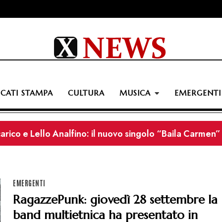
CATI STAMPA
CULTURA
MUSICA
EMERGENTI
icarico e Lello Analfino: il nuovo singolo “Baila Carmen” f
ungono nuove date al tour estivo. Il 15/08 opening act 
6 giugno esce il nuovo singolo “Se ti va”
EMERGENTI
RagazzePunk: giovedì 28 settembre la
band multietnica ha presentato in