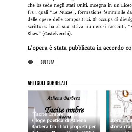
che ha sede negli Stati Uniti. Insegna in un Liceo
fra i quali “Le Musae”, formazione femminile da 
delle opere delle compositrici. Si occupa di divul
scrittura: ha al suo attivo numerosi racconti,
Show” (Castelvecchi).
L'opera è stata pubblicata in accordo co
CULTURA
“Tacite Ombre” la nuova
Disponibile
silloge poetica di Athena
store digi
Barbera tra i libri proposti per
storia d'a