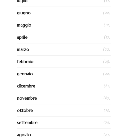
(17)
luglio
(22)
giugno
(12)
maggio
(17)
aprile
(22)
marzo
(28)
febbraio
(22)
gennaio
(61)
dicembre
(67)
novembre
(75)
ottobre
(74)
settembre
(27)
agosto