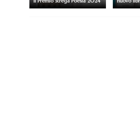
il Premio Strega Poesia 2024
nuovo lib