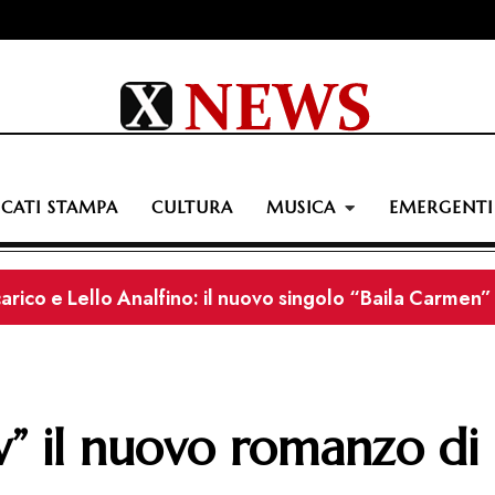
CATI STAMPA
CULTURA
MUSICA
EMERGENTI
icarico e Lello Analfino: il nuovo singolo “Baila Carmen” f
videoclip di “Ghost of Ninive”
 il nuovo romanzo di