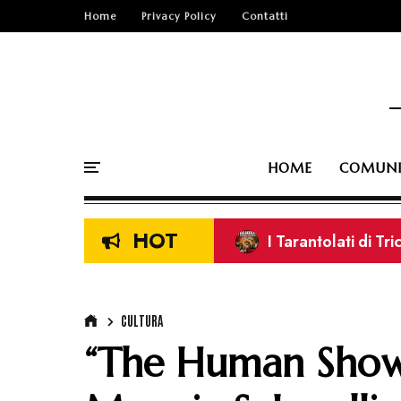
Home
Privacy Policy
Contatti
HOME
COMUNI
HOT
I Tarantolati di Tr
Erisu: è online il 
CULTURA
“The Human Show”