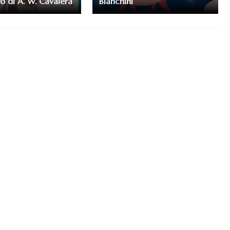
ro di A. W. Cavalera
Bianchini