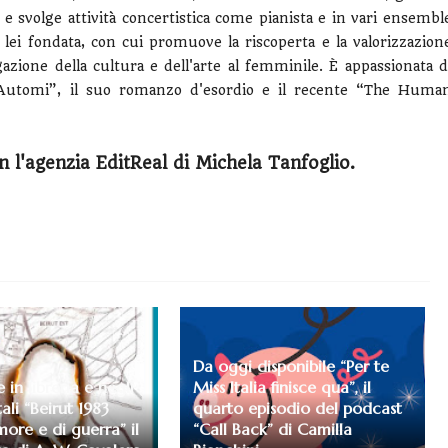
 e svolge attività concertistica come pianista e in vari ensembl
lei fondata, con cui promuove la riscoperta e la valorizzazion
gazione della cultura e dell'arte al femminile. È appassionata d
 “Automi”, il suo romanzo d'esordio e il recente “The Huma
n l'agenzia EditReal di Michela Tanfoglio.
Da oggi disponibile “Per te
 in libreria e negli
Miss Italia finisce qua”, il
tali “Beirut 1983
quarto episodio del podcast
more e di guerra” il
“Call Back” di Camilla