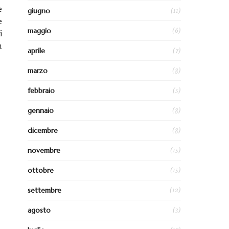
e
(11)
giugno
e
(6)
maggio
i
n
(7)
aprile
(8)
marzo
(5)
febbraio
(8)
gennaio
(8)
dicembre
(15)
novembre
(15)
ottobre
(12)
settembre
(3)
agosto