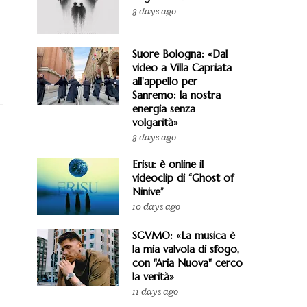
8 days ago
Suore Bologna: «Dal
video a Villa Capriata
all'appello per
Sanremo: la nostra
energia senza
volgarità»
8 days ago
Erisu: è online il
videoclip di “Ghost of
Ninive”
10 days ago
SGVMO: «La musica è
la mia valvola di sfogo,
con "Aria Nuova" cerco
la verità»
11 days ago