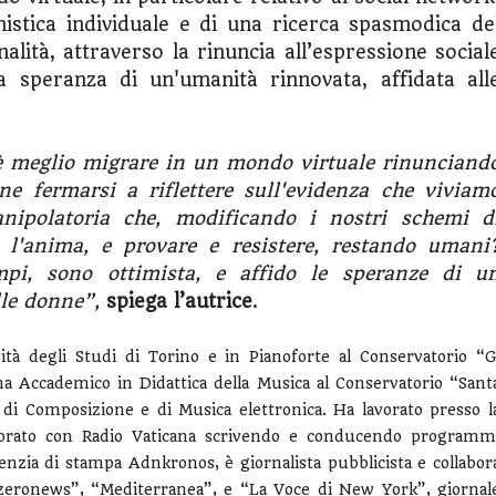
istica individuale e di una ricerca spasmodica de
alità, attraverso la rinuncia all’espressione social
a speranza di un'umanità rinnovata, affidata all
e: è meglio migrare in un mondo virtuale rinunciand
ne fermarsi a riflettere sull'evidenza che viviam
ipolatoria che, modificando i nostri schemi d
 l'anima, e provare e resistere, restando umani
empi, sono ottimista, e affido le speranze di u
le donne”,
spiega l’autrice
.
sità degli Studi di Torino e in Pianoforte al Conservatorio “G
a Accademico in Didattica della Musica al Conservatorio “Sant
 di Composizione e di Musica elettronica. Ha lavorato presso l
llaborato con Radio Vaticana scrivendo e conducendo programm
enzia di stampa Adnkronos, è giornalista pubblicista e collabor
rozeronews”, “Mediterranea”, e “La Voce di New York”, giornal