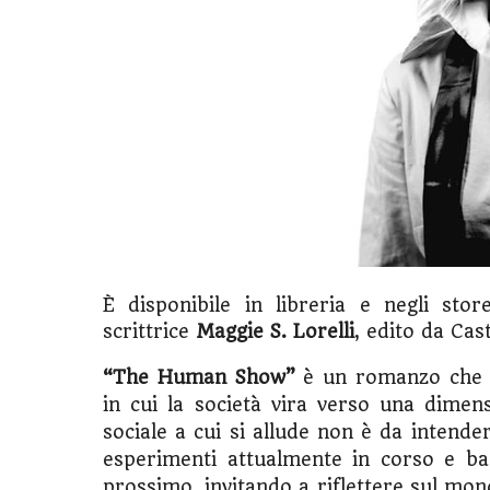
È disponibile in libreria e negli stor
scrittrice
Maggie S. Lorelli
, edito da Cas
“The Human Show”
è un romanzo che r
in cui la società vira verso una dime
sociale a cui si allude non è da intende
esperimenti attualmente in corso e bas
prossimo, invitando a riflettere sul mond