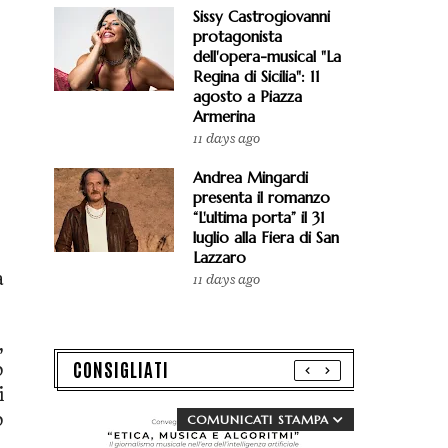
Sissy Castrogiovanni
protagonista
dell'opera-musical "La
Regina di Sicilia": 11
agosto a Piazza
Armerina
11 days ago
Andrea Mingardi
presenta il romanzo
“L'ultima porta” il 31
luglio alla Fiera di San
Lazzaro
a
11 days ago
,
CONSIGLIATI
o
i
o
COMUNICATI STAMPA
,