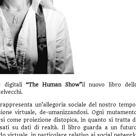
e digitali
“The Human Show”
il nuovo libro dell
telvecchi.
appresenta un’allegoria sociale del nostro tempo
nsione virtuale, de-umanizzandosi. Ogni mutament
rsi come proiezione distopica, in quanto si tratta d
ati su dati di realtà. Il libro guarda a un futur
o virtuale, in particolare relativo ai social network