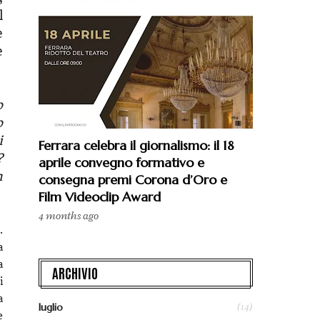
l
e
e
o
o
i
Ferrara celebra il giornalismo: il 18
?
aprile convegno formativo e
n
consegna premi Corona d’Oro e
Film Videoclip Award
4 months ago
.
a
a
ARCHIVIO
i
a
(14)
luglio
e