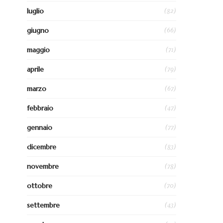
(82)
luglio
(66)
giugno
(71)
maggio
(79)
aprile
(67)
marzo
(47)
febbraio
(77)
gennaio
(83)
dicembre
(78)
novembre
(70)
ottobre
(43)
settembre