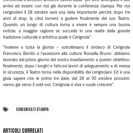
commenta il direttore artistico Savino Zaba- per aver anticipato il suo
arrivo ed essere con noi già durante la conferenza stampa. Per noi
cerignolani il 28 ottobre sarà una data importante perché, dopo tre
anni di stop, la città tornerà a godere finalmente del suo Teatro.
Quando un luogo di cultura torna a vivere è sempre una buona
notizia: a maggior ragione se succede in una realtà dalla grande
tradizione culturale e artistica quale è Cerignola”.
“Insieme a tutta la giunta – sottolineano il sindaco di Cerignola
Francesco Bonito e l’assessore alla cultura Rossella Bruno- abbiamo
lavorato dal primo giorno del nostro insediamento a questo obiettivo:
finalmente, dopo i lunghi e faticosi lavori di adeguamento e di messa
in sicurezza, il Teatro torna nella disponibilità dei cerignolani. Ed è una
gioia sapere che le prime tre date, dal 28 al 30 ottobre prossimi,
vanno già verso il sold-out. Cerignola è viva e vuole crescere”.
COMUNICATI STAMPA