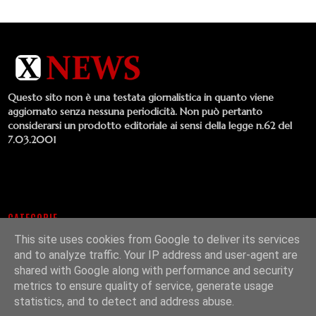
Questo sito non è una testata giornalistica in quanto viene
aggiornato senza nessuna periodicità. Non può pertanto
considerarsi un prodotto editoriale ai sensi della legge n.62 del
7.03.2001
CATEGORIE
This site uses cookies from Google to deliver its services
Comunicati Stampa
Concerti
Album
Cinema
Cultura
and to analyze traffic. Your IP address and user-agent are
Emergenti
Interviste
Musica
Singoli
Libri
Lifestyle
shared with Google along with performance and security
Video
Televisione
metrics to ensure quality of service, generate usage
statistics, and to detect and address abuse.