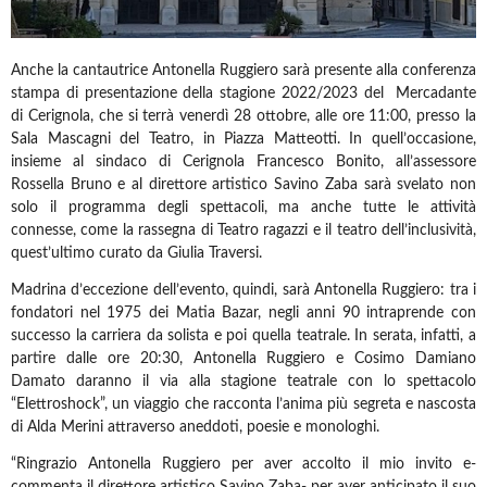
Anche la cantautrice Antonella Ruggiero sarà presente alla conferenza
stampa di presentazione della stagione 2022/2023 del
Mercadante
di Cerignola, che si terrà venerdì 28 ottobre, alle ore 11:00, presso la
Sala Mascagni del Teatro, in Piazza Matteotti. In quell’occasione,
insieme al sindaco di Cerignola Francesco Bonito, all’assessore
Rossella Bruno e al direttore artistico Savino Zaba sarà svelato non
solo il programma degli spettacoli, ma anche tutte le attività
connesse, come la rassegna di Teatro ragazzi e il teatro dell’inclusività,
quest’ultimo curato da Giulia Traversi.
Madrina d’eccezione dell’evento, quindi, sarà Antonella Ruggiero: tra i
fondatori nel 1975 dei Matia Bazar, negli anni 90 intraprende con
successo la carriera da solista e poi quella teatrale. In serata, infatti, a
partire dalle ore 20:30, Antonella Ruggiero e Cosimo Damiano
Damato daranno il via alla stagione teatrale con lo spettacolo
“Elettroshock”, un viaggio che racconta l’anima più segreta e nascosta
di Alda Merini attraverso aneddoti, poesie e monologhi.
“Ringrazio Antonella Ruggiero per aver accolto il mio invito e-