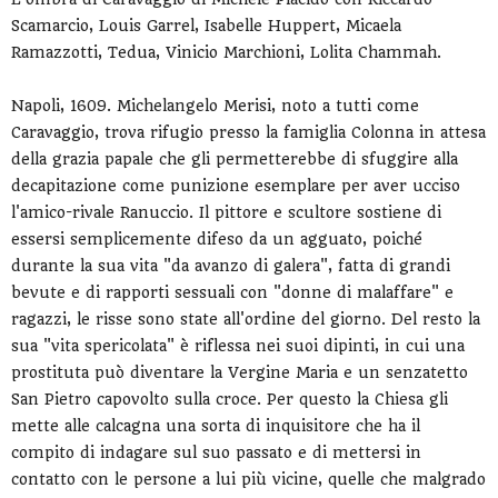
Scamarcio, Louis Garrel, Isabelle Huppert, Micaela
Ramazzotti, Tedua, Vinicio Marchioni, Lolita Chammah.
Napoli, 1609. Michelangelo Merisi, noto a tutti come
Caravaggio, trova rifugio presso la famiglia Colonna in attesa
della grazia papale che gli permetterebbe di sfuggire alla
decapitazione come punizione esemplare per aver ucciso
l'amico-rivale Ranuccio. Il pittore e scultore sostiene di
essersi semplicemente difeso da un agguato, poiché
durante la sua vita "da avanzo di galera", fatta di grandi
bevute e di rapporti sessuali con "donne di malaffare" e
ragazzi, le risse sono state all'ordine del giorno. Del resto la
sua "vita spericolata" è riflessa nei suoi dipinti, in cui una
prostituta può diventare la Vergine Maria e un senzatetto
San Pietro capovolto sulla croce. Per questo la Chiesa gli
mette alle calcagna una sorta di inquisitore che ha il
compito di indagare sul suo passato e di mettersi in
contatto con le persone a lui più vicine, quelle che malgrado