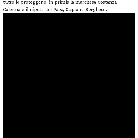
tutto lo proteggono: in primis la marchesa Costanza
Colonna e il nipote del Papa, Scipione Borghese.