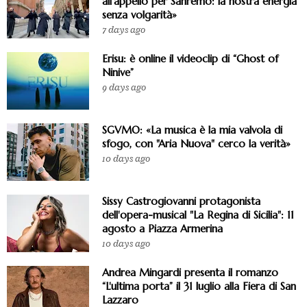
all'appello per Sanremo: la nostra energia
senza volgarità»
7 days ago
Erisu: è online il videoclip di “Ghost of
Ninive”
9 days ago
SGVMO: «La musica è la mia valvola di
sfogo, con "Aria Nuova" cerco la verità»
10 days ago
Sissy Castrogiovanni protagonista
dell'opera-musical "La Regina di Sicilia": 11
agosto a Piazza Armerina
10 days ago
Andrea Mingardi presenta il romanzo
“L'ultima porta” il 31 luglio alla Fiera di San
Lazzaro