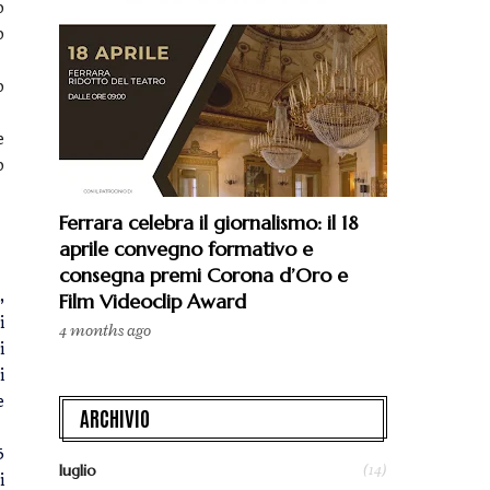
o
o
o
e
o
Ferrara celebra il giornalismo: il 18
aprile convegno formativo e
consegna premi Corona d’Oro e
,
Film Videoclip Award
i
4 months ago
i
i
e
ARCHIVIO
5
(14)
luglio
i