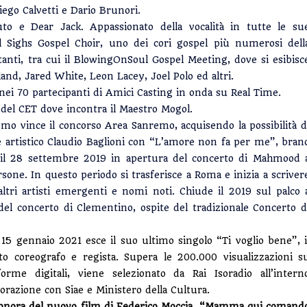
ego Calvetti e Dario Brunori.
uto e Dear Jack. Appassionato della vocalità in tutte le su
ul Sighs Gospel Choir, uno dei cori gospel più numerosi dell
tanti, tra cui il BlowingOnSoul Gospel Meeting, dove si esibisc
and, Jared White, Leon Lacey, Joel Polo ed altri.
ei 70 partecipanti di Amici Casting in onda su Real Time.
e del CET dove incontra il Maestro Mogol.
mo vince il concorso Area Sanremo, acquisendo la possibilità d
re artistico Claudio Baglioni con “L’amore non fa per me”, bran
to il 28 settembre 2019 in apertura del concerto di Mahmood 
sone. In questo periodo si trasferisce a Roma e inizia a scriver
tri artisti emergenti e nomi noti. Chiude il 2019 sul palco 
el concerto di Clementino, ospite del tradizionale Concerto d
15 gennaio 2021 esce il suo ultimo singolo “Ti voglio bene”, i
to coreografo e regista. Supera le 200.000 visualizzazioni s
me digitali, viene selezionato da Rai Isoradio all’intern
aborazione con Siae e Ministero della Cultura.
a sonora del nuovo film di Federico Moccia, “Mamma qui comand