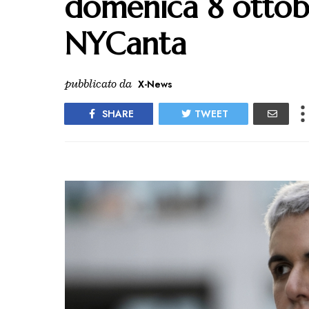
domenica 8 ottobr
NYCanta
pubblicato da
X-News
SHARE
TWEET