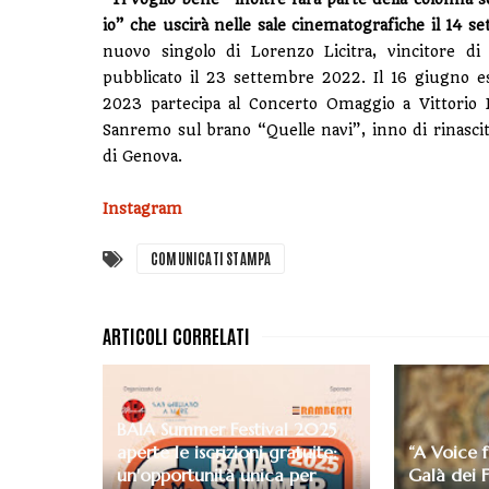
io” che uscirà nelle sale cinematografiche il 14 
nuovo singolo di Lorenzo Licitra, vincitore di
pubblicato il 23 settembre 2022. Il 16 giugno esc
2023 partecipa al Concerto Omaggio a Vittorio D
Sanremo sul brano “Quelle navi”, inno di rinascita
di Genova.
Instagram
COMUNICATI STAMPA
BAIA Summer Festival 2025
aperte le iscrizioni gratuite:
“A Voice 
un'opportunità unica per
Galà dei F