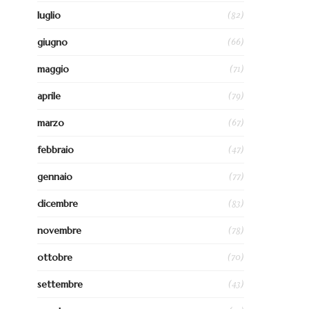
(82)
luglio
(66)
giugno
(71)
maggio
(79)
aprile
(67)
marzo
(47)
febbraio
(77)
gennaio
(83)
dicembre
(78)
novembre
(70)
ottobre
(43)
settembre