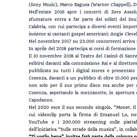
(Sony Music), Marco Ragusa (Warner Chappell), Di
Nell’estate 2016 apre i concerti di Zero Assol
sfumature entra a far parte dei solisti del So
Calabria, con cui partecipa a diversi eventi impor
insieme ai cantanti gospel americani: Angie Clevel
Nel novembre 2017 su 23.000 concorrenti arriva n
In aprile del 2018 partecipa ai corsi di formazion
Il 10 novembre 2018 al Teatro del Casinò di Sanre
esibirsi davanti alla commissione Rai e al diretto
pubblicato su tutti i digital stores e presenta
Cosenza, davanti a un pubblico di oltre 10.000 per
non solo per il suo primo disco ma anche per al
Cosenza, aspettando la mezzanotte, in apertura d
Capodanno.
Nel 2020 esce il suo secondo singolo, “Monet. Il 
cui videoclip porta la firma di Emanuel Lo, no
YouTube e i 200.000 streaming sulle piattafor
dell’iniziativa “Sulle strade della musica”, in coll
“Ti voglio bene” inoltre farà parte della colonn