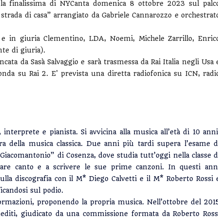
la finalissima di NYCanta domenica 8 ottobre 2023 sul palc
strada di casa” arrangiato da Gabriele Cannarozzo e orchestrat
 e in giuria Clementino, LDA, Noemi, Michele Zarrillo, Enric
te di giuria).
cata da Sasà Salvaggio e sarà trasmessa da Rai Italia negli Usa 
da su Rai 2. E' prevista una diretta radiofonica su ICN, radi
terprete e pianista. Si avvicina alla musica all’età di 10 anni
ra della musica classica. Due anni più tardi supera l’esame d
Giacomantonio” di Cosenza, dove studia tutt’oggi nella classe d
diare canto e a scrivere le sue prime canzoni. In questi ann
sulla discografia con il M* Diego Calvetti e il M* Roberto Rossi 
ficandosi sul podio.
formazioni, proponendo la propria musica. Nell’ottobre del 201
Inediti, giudicato da una commissione formata da Roberto Ross