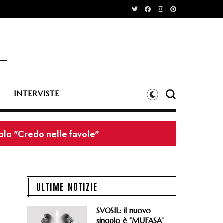
INTERVISTE
olo "Credo nelle favole"
dei Litfiba e il 27/08 dei Wolfmother
ULTIME NOTIZIE
SVOSIL: il nuovo
singolo è “MUFASA”