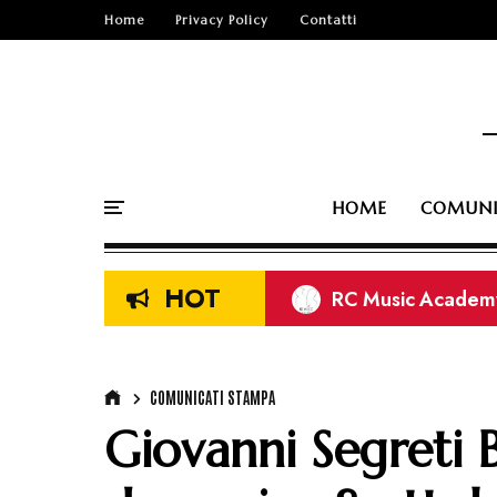
Home
Privacy Policy
Contatti
HOME
COMUNI
HOT
RC Music Academy:
Folkstone: si aggi
“Audi Sport” il nu
COMUNICATI STAMPA
Giovanni Segreti 