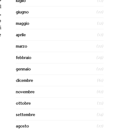
(17)
luglio
l
(22)
giugno
,
o
(12)
maggio
i
(17)
aprile
e
(22)
marzo
(28)
febbraio
(22)
gennaio
(61)
dicembre
(67)
novembre
(75)
ottobre
(74)
settembre
(27)
agosto