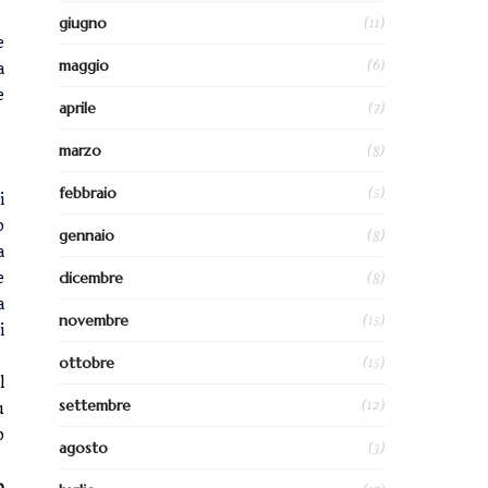
(11)
giugno
e
(6)
maggio
a
e
(7)
aprile
(8)
marzo
(5)
febbraio
i
o
(8)
gennaio
a
(8)
dicembre
e
a
(15)
novembre
i
(15)
ottobre
l
(12)
settembre
u
o
(3)
agosto
o