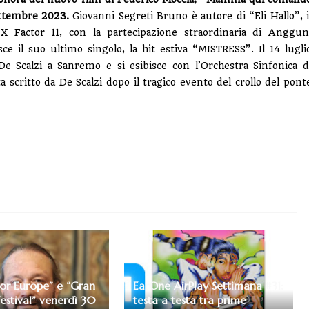
settembre 2023.
Giovanni Segreti Bruno è autore di “Eli Hallo”, i
 X Factor 11,
con la partecipazione straordinaria di Anggun
e il suo ultimo singolo, la hit estiva “MISTRESS”. Il 14 lugli
e Scalzi a Sanremo e si esibisce con l’Orchestra Sinfonica d
 scritto da De Scalzi dopo il tragico evento del crollo del pont
for Europe” e “Gran
EarOne AirPlay Settimana #31:
estival” venerdì 30
testa a testa tra prime