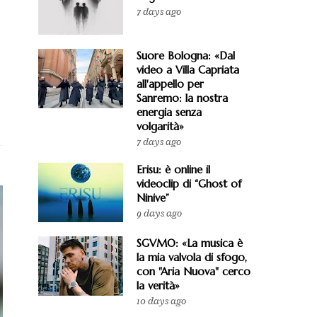
7 days ago
Suore Bologna: «Dal
video a Villa Capriata
all'appello per
Sanremo: la nostra
energia senza
volgarità»
7 days ago
Erisu: è online il
videoclip di “Ghost of
Ninive”
9 days ago
SGVMO: «La musica è
la mia valvola di sfogo,
con "Aria Nuova" cerco
la verità»
10 days ago