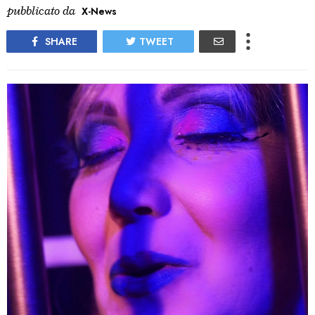
pubblicato da
X-News
SHARE
TWEET