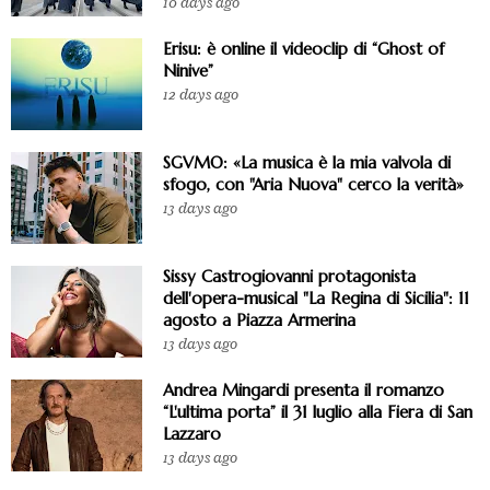
10 days ago
Erisu: è online il videoclip di “Ghost of
Ninive”
12 days ago
SGVMO: «La musica è la mia valvola di
sfogo, con "Aria Nuova" cerco la verità»
13 days ago
Sissy Castrogiovanni protagonista
dell'opera-musical "La Regina di Sicilia": 11
agosto a Piazza Armerina
13 days ago
Andrea Mingardi presenta il romanzo
“L'ultima porta” il 31 luglio alla Fiera di San
Lazzaro
13 days ago