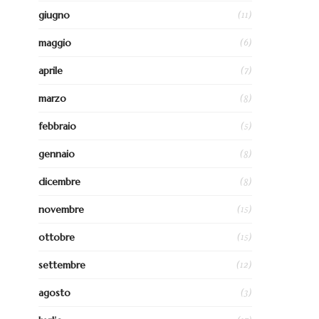
(11)
giugno
(6)
maggio
(7)
aprile
(8)
marzo
(5)
febbraio
(8)
gennaio
(8)
dicembre
(15)
novembre
(15)
ottobre
(12)
settembre
(3)
agosto