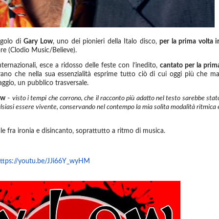
ngolo di
Gary Low
, uno dei pionieri della Italo disco,
per la prima volta i
tore (Clodio Music/Believe).
ternazionali, esce a ridosso delle feste con l’inedito,
cantato per la prim
no che nella sua essenzialità esprime tutto ciò di cui oggi più che ma
ggio, un pubblico trasversale.
ow
-
visto i tempi che corrono, che il racconto più adatto nel testo sarebbe stat
alsiasi essere vivente, conservando nel contempo la mia solita modalità ritmica 
le fra ironia e disincanto, soprattutto a ritmo di musica.
ttps://youtu.be/JJi66Y_wyHM