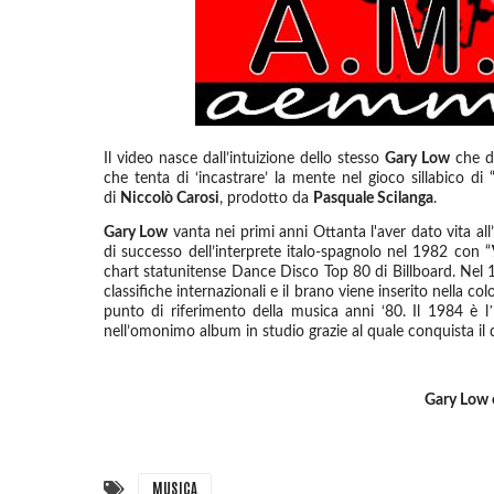
Il video nasce dall’intuizione dello stesso
Gary Low
che de
che tenta di ‘incastrare’ la mente nel gioco sillabico di 
di
Niccolò Carosi
, prodotto da
Pasquale Scilanga
.
Gary Low
vanta nei primi anni Ottanta l'aver dato vita all’
di successo dell’interprete italo-spagnolo nel 1982 con “
chart statunitense Dance Disco Top 80 di Billboard. Nel 
classifiche internazionali e il brano viene inserito nella c
’
punto di riferimento della musica anni ‘80. Il 1984 è l
nell’omonimo album in studio grazie al quale conquista il
Gary Low 
MUSICA