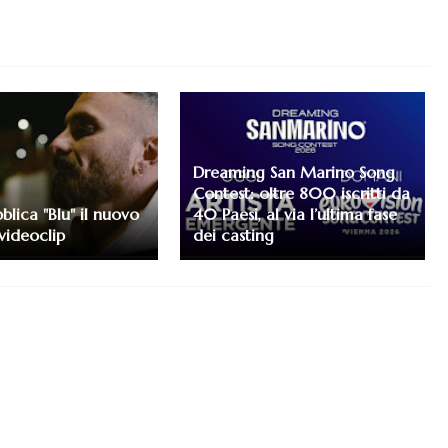
Dreaming San Marino Song
Contest: oltre 800 iscritti da
blica "Blu" il nuovo
40 Paesi, al via l’ultima fase
videoclip
dei casting