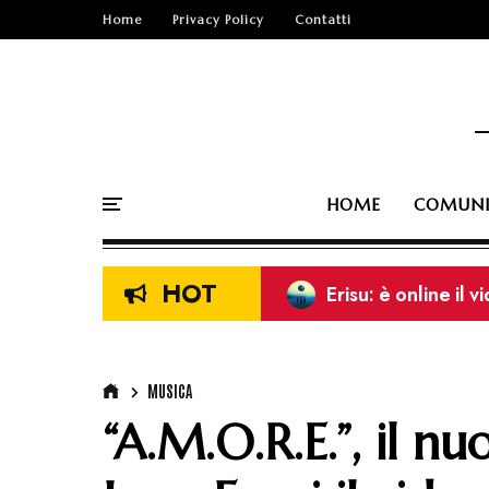
Home
Privacy Policy
Contatti
HOME
COMUNI
HOT
Erisu: è online il 
MUSICA
“A.M.O.R.E.”, il n