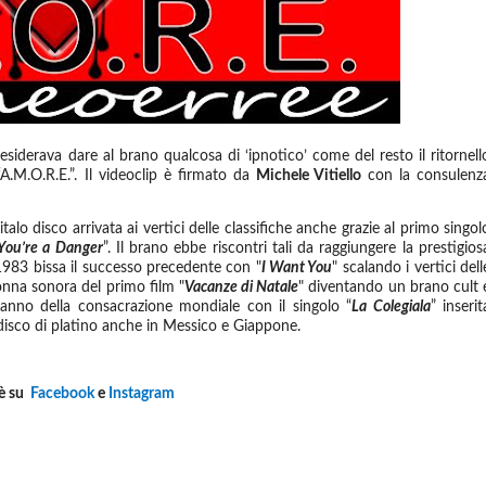
siderava dare al brano qualcosa di ‘ipnotico’ come del resto il ritornell
“A.M.O.R.E.”. Il videoclip è firmato da
Michele Vitiello
con la consulenz
italo disco arrivata ai vertici delle classifiche anche grazie al primo singol
You’re a Danger
”. Il brano ebbe riscontri tali da raggiungere la prestigios
1983 bissa il successo precedente con "
I Want You
" scalando i vertici dell
olonna sonora del primo film "
Vacanze di Natale
" diventando un brano cult 
anno della consacrazione mondiale con il singolo
“
La Colegiala
” inserit
 disco di platino anche in Messico e Giappone.
è su
Facebook
e
Instagram