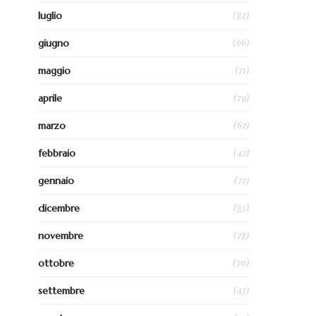
(82)
luglio
(66)
giugno
(71)
maggio
(79)
aprile
(67)
marzo
(47)
febbraio
(77)
gennaio
(83)
dicembre
(78)
novembre
(70)
ottobre
(43)
settembre