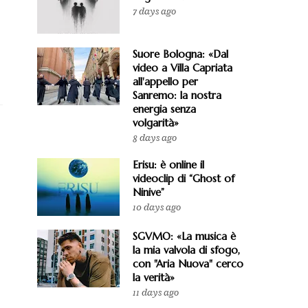
7 days ago
Suore Bologna: «Dal
video a Villa Capriata
all'appello per
Sanremo: la nostra
energia senza
volgarità»
8 days ago
Erisu: è online il
videoclip di “Ghost of
Ninive”
10 days ago
SGVMO: «La musica è
la mia valvola di sfogo,
con "Aria Nuova" cerco
la verità»
11 days ago