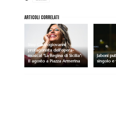
Sissy Castrogiovanni
protagonista dell'opera-
musical "La Regina di Sicilia":
Jaboni pub
11 agosto a Piazza Armerina
singolo e 