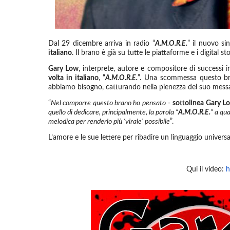
Dal 29 dicembre arriva in radio “
A.M.O.R.E.
” il nuovo si
italiano
. Il brano è già su tutte le piattaforme e i digital s
Gary Low
, interprete, autore e compositore di successi in
volta in italiano
, “
A.M.O.R.E.
”. Una scommessa questo bra
abbiamo bisogno, catturando nella pienezza del suo messa
“
Nel comporre questo brano ho pensato
-
sottolinea Gary L
quello di dedicare, principalmente, la parola “
A.M.O.R.E.
” a qu
melodica per renderlo più ‘virale’ possibile
”.
L’amore e le sue lettere per ribadire un linguaggio universa
Qui il video:
h