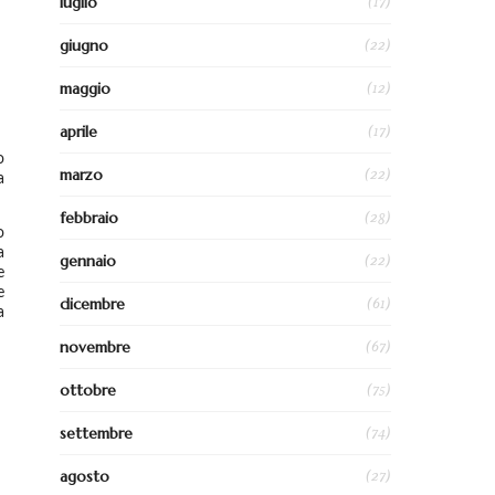
(17)
luglio
(22)
giugno
(12)
maggio
(17)
aprile
o
(22)
marzo
a
(28)
febbraio
o
a
(22)
gennaio
e
e
(61)
dicembre
a
(67)
novembre
(75)
ottobre
(74)
settembre
(27)
agosto