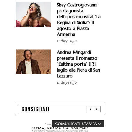
Sissy Castrogiovanni
protagonista
dell'opera-musical "La
Regina di Sicilia": 11
agosto a Piazza
Armerina
11 days ago
Andrea Mingardi
presenta il romanzo
“L'ultima porta” il 31
luglio alla Fiera di San
Lazzaro
11 days ago
CONSIGLIATI
COMUNICATI STAMPA