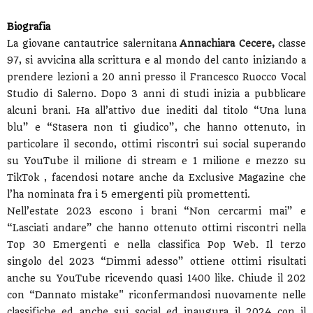
Biografia
La giovane cantautrice salernitana
Annachiara Cecere,
classe
97, si avvicina alla scrittura e al mondo del canto iniziando a
prendere lezioni a 20 anni presso il Francesco Ruocco Vocal
Studio di Salerno. Dopo 3 anni di studi inizia a pubblicare
alcuni brani. Ha all’attivo due inediti dal titolo “Una luna
blu” e “Stasera non ti giudico”, che hanno ottenuto, in
particolare il secondo, ottimi riscontri sui social superando
su YouTube il milione di stream e 1 milione e mezzo su
TikTok , facendosi notare anche da Exclusive Magazine che
l’ha nominata fra i 5 emergenti più promettenti.
Nell’estate 2023 escono i brani “Non cercarmi mai” e
“Lasciati andare” che hanno ottenuto ottimi riscontri nella
Top 30 Emergenti e nella classifica Pop Web. Il terzo
singolo del 2023 “Dimmi adesso” ottiene ottimi risultati
anche su YouTube ricevendo quasi 1400 like. Chiude il 202
con “Dannato mistake" riconfermandosi nuovamente nelle
classifiche ed anche sui social ed inaugura il 2024 con il