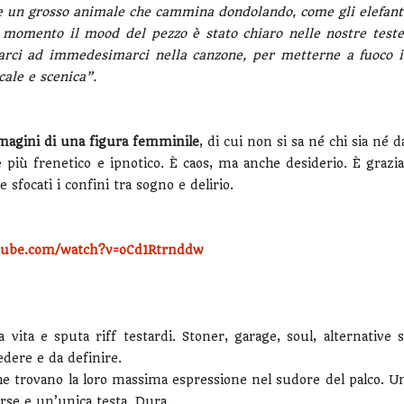
 un grosso animale che cammina dondolando, come gli elefant
 momento il mood del pezzo è stato chiaro nelle nostre teste
tarci ad immedesimarci nella canzone, per metterne a fuoco i
ale e scenica”.
mmagini di una figura femminile
, di cui non si sa né chi sia né d
 più frenetico e ipnotico. È caos, ma anche desiderio. È grazia
sfocati i confini tra sogno e delirio.
tube.com/watch?v=oCd1Rtrnddw
ita e sputa riff testardi. Stoner, garage, soul, alternative s
dere e da definire.
che trovano la loro massima espressione nel sudore del palco. U
se e un’unica testa. Dura.