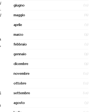
i
(11)
giugno
.
(6)
maggio
l
(7)
aprile
(8)
marzo
a
(5)
febbraio
,
(8)
gennaio
(8)
dicembre
(15)
novembre
(15)
ottobre
(12)
settembre
i
(3)
agosto
n