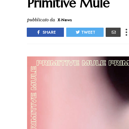
Primitive Mule
pubblicato da
X-News
SHARE
TWEET