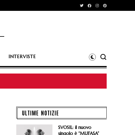
INTERVISTE
eat. Elio Biffi e Saturnino
ULTIME NOTIZIE
SVOSIL: il nuovo
singolo è “MUFASA”