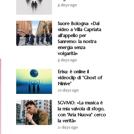
8 days ago
Suore Bologna: «Dal
video a Villa Capriata
all'appello per
Sanremo: la nostra
energia senza
volgarità»
8 days ago
Erisu: è online il
videoclip di “Ghost of
Ninive”
10 days ago
SGVMO: «La musica è
la mia valvola di sfogo,
con "Aria Nuova" cerco
la verità»
11 days ago