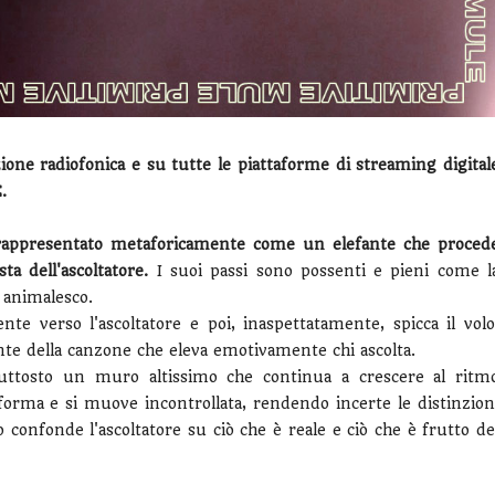
one radiofonica e su tutte le piattaforme di streaming digital
.
rappresentato metaforicamente come un elefante che proced
a dell'ascoltatore.
I suoi passi sono possenti e pieni come l
o animalesco.
te verso l'ascoltatore e poi, inaspettatamente, spicca il volo
 della canzone che eleva emotivamente chi ascolta.
uttosto un muro altissimo che continua a crescere al ritm
sforma e si muove incontrollata, rendendo incerte le distinzion
o confonde l'ascoltatore su ciò che è reale e ciò che è frutto de