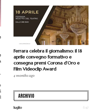
e
Ferrara celebra il giornalismo: il 18
e
aprile convegno formativo e
a
consegna premi Corona d’Oro e
Film Videoclip Award
.
4 months ago
o
i
ARCHIVIO
l
(14)
luglio