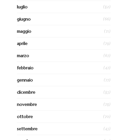
(82)
luglio
(66)
giugno
(71)
maggio
(79)
aprile
(67)
marzo
(47)
febbraio
(77)
gennaio
(83)
dicembre
(78)
novembre
(70)
ottobre
(43)
settembre