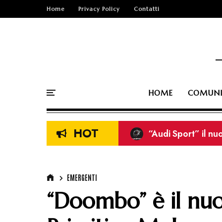
Home
Privacy Policy
Contatti
HOME
COMUNI
HOT
“Audi Sport” il nu
I Tarantolati di Tr
Erisu: è online il 
EMERGENTI
“Doombo” è il nuo