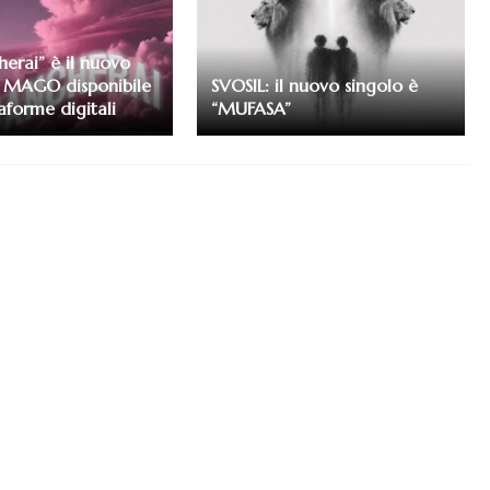
erai” è il nuovo
i MAGO disponibile
SVOSIL: il nuovo singolo è
taforme digitali
“MUFASA”