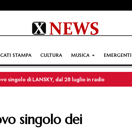
CATI STAMPA
CULTURA
MUSICA
EMERGENTI
ovo singolo di LANSKY, dal 28 luglio in radio
icarico e Lello Analfino: il nuovo singolo “Baila Carmen” f
videoclip di “Ghost of Ninive”
vo singolo dei