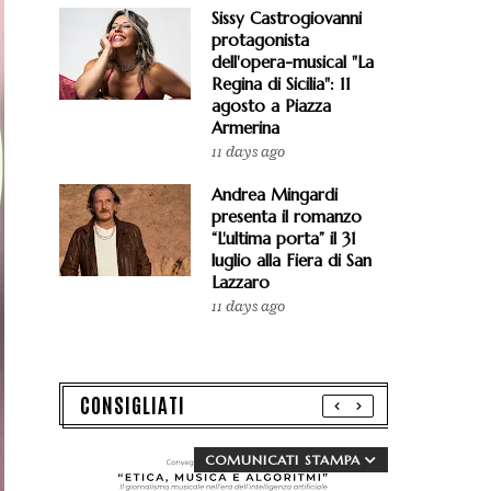
Sissy Castrogiovanni
protagonista
dell'opera-musical "La
Regina di Sicilia": 11
agosto a Piazza
Armerina
11 days ago
Andrea Mingardi
presenta il romanzo
“L'ultima porta” il 31
luglio alla Fiera di San
Lazzaro
11 days ago
CONSIGLIATI
COMUNICATI STAMPA