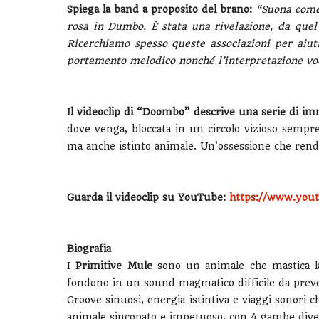
Spiega la band a proposito del brano:
“Suona come
rosa in Dumbo. È stata una rivelazione, da quel
Ricerchiamo spesso queste associazioni per aiu
portamento melodico nonché l’interpretazione voc
Il videoclip di “Doombo” descrive una serie di i
dove venga, bloccata in un circolo vizioso sempre
ma anche istinto animale. Un’ossessione che rende 
Guarda il videoclip su YouTube:
https://www.you
Biografia
I
Primitive Mule
sono un animale che mastica la v
fondono in un sound magmatico difficile da preve
Groove sinuosi, energia istintiva e viaggi sonori 
animale sincopato e impetuoso, con 4 gambe diver