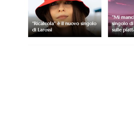
“Mi manch
“Ricalcola” è il nuovo singolo
singolo d
di Larossi
sulle piat