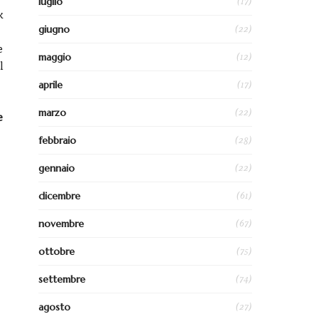
(17)
luglio
k
(22)
giugno
e
(12)
maggio
l
(17)
aprile
(22)
marzo
e
(28)
febbraio
(22)
gennaio
(61)
dicembre
(67)
novembre
(75)
ottobre
(74)
settembre
(27)
agosto