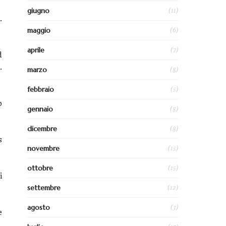
(11)
giugno
.
(6)
maggio
(7)
aprile
d
.
(8)
marzo
(5)
febbraio
o
(8)
gennaio
(8)
dicembre
s
(15)
novembre
(15)
ottobre
i
(12)
settembre
(3)
agosto
e