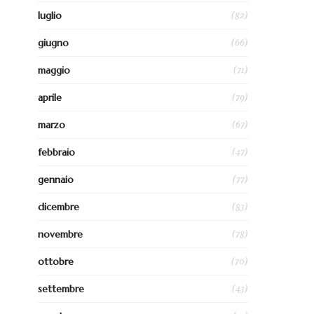
(82)
luglio
(66)
giugno
(71)
maggio
(79)
aprile
(67)
marzo
(47)
febbraio
(77)
gennaio
(83)
dicembre
(78)
novembre
(70)
ottobre
(43)
settembre