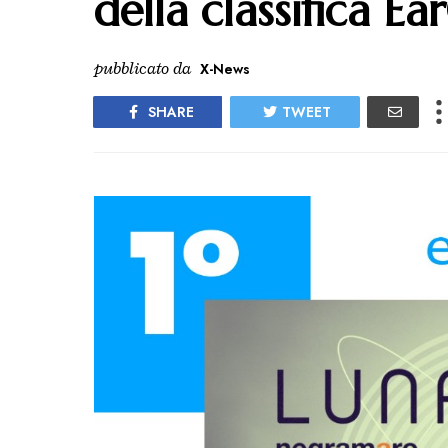
della classifica E
pubblicato da
X-News
SHARE
TWEET