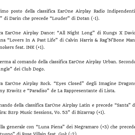
o posto della classifica EarOne Airplay Radio Indipendenti
” di Darin che precede “Louder” di Dotan (-1).
fica EarOne Airplay Dance: “All Night Long” di Kungs X Davi
na “Lovers In A Past Life” di Calvin Harris & Rag’N’Bone Man
mokers feat.
INK (+1).
ferma al comando della classifica EarOne Airplay Urban. Second
ungle” dei Club Dogo.
fica EarOne Airplay Rock.
“
Eyes Closed” degli Imagine Dragon
 Kravitz e “Paradiso” de La Rappresentante di Lista.
ando della classifica EarOne Airplay Latin e precede “Santa” d
ra: Bzrp Music Sessions, Vo. 53” di Bizarrap (+1).
quella generale con “Luna Piena” dei Negramaro (+3) che preced
uono” di Rose Villain feat. Guè (-2).