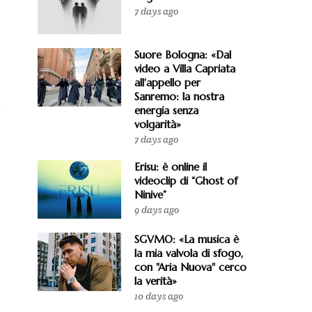
7 days ago
Suore Bologna: «Dal
video a Villa Capriata
all'appello per
Sanremo: la nostra
energia senza
volgarità»
7 days ago
Erisu: è online il
videoclip di “Ghost of
Ninive”
9 days ago
SGVMO: «La musica è
la mia valvola di sfogo,
con "Aria Nuova" cerco
la verità»
10 days ago