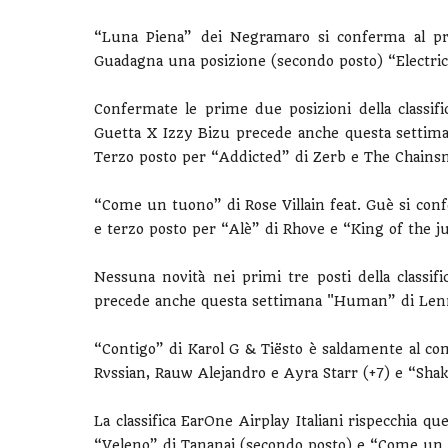
“Luna Piena” dei Negramaro si conferma al prim
Guadagna una posizione (secondo posto) “Electric
Confermate le prime due posizioni della classi
Guetta X Izzy Bizu precede anche questa settima
Terzo posto per “Addicted” di Zerb e The Chains
“Come un tuono” di Rose Villain feat. Guè si con
e terzo posto per
“
Alè” di Rhove e “King of the j
Nessuna novità nei primi tre posti della classi
precede anche questa settimana "Human” di Lenny
“Contigo” di Karol G & Tiësto è saldamente al com
Rvssian, Rauw Alejandro e Ayra Starr (+7) e “Shaki
La classifica EarOne Airplay Italiani rispecchia 
“Veleno” di Tananai (secondo posto) e
“
Come un t