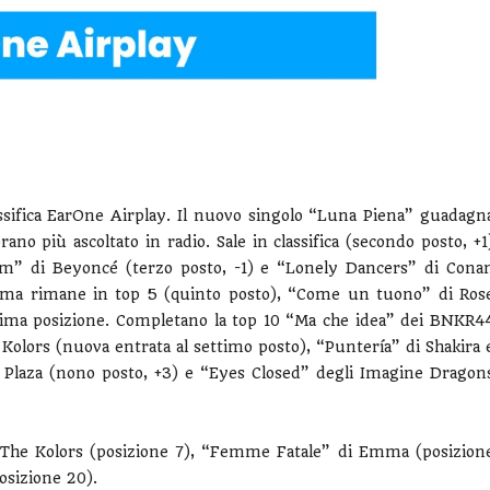
ssifica EarOne Airplay. Il nuovo singolo “Luna Piena” guadagn
rano più ascoltato in radio. Sale in classifica (secondo posto, +1
m” di Beyoncé (terzo posto, -1) e “Lonely Dancers” di Cona
ni ma rimane in top 5 (quinto posto), “Come un tuono” di Ros
 prima posizione. Completano la top 10 “Ma che idea” dei BNKR4
Kolors (nuova entrata al settimo posto), “Puntería” di Shakira 
o Plaza (nono posto, +3) e “Eyes Closed” degli Imagine Dragon
 The Kolors (posizione 7), “Femme Fatale” di Emma (posizion
osizione 20).