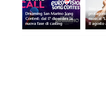
Sissy Cast
Dreaming San Marino Song
protagoni
Contest: dal 17 dicembre la
musical "L
nuova fase di casting
11 agosto