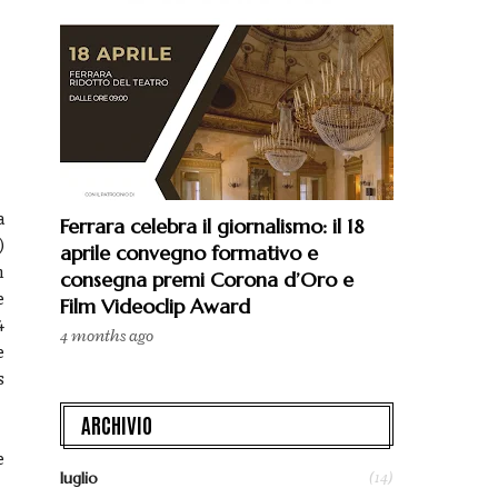
a
Ferrara celebra il giornalismo: il 18
)
aprile convegno formativo e
n
consegna premi Corona d’Oro e
e
Film Videoclip Award
4
4 months ago
e
s
ARCHIVIO
e
(14)
luglio