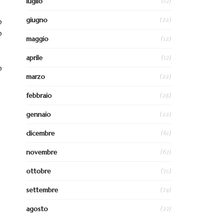
(17)
luglio
(22)
giugno
o
o
(12)
maggio
(17)
aprile
o
(22)
marzo
(28)
febbraio
(22)
gennaio
(61)
dicembre
(67)
novembre
(75)
ottobre
(74)
settembre
(27)
agosto