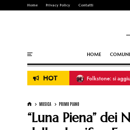
Home
Privacy Policy
Contatti
HOME
COMUNI
HOT
Folkstone: si aggi
“Audi Sport” il nu
MUSICA
PRIMO PIANO
“Luna Piena” dei