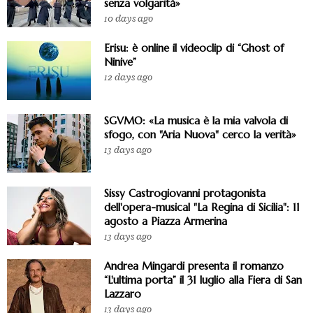
senza volgarità»
10 days ago
Erisu: è online il videoclip di “Ghost of
Ninive”
12 days ago
SGVMO: «La musica è la mia valvola di
sfogo, con "Aria Nuova" cerco la verità»
13 days ago
Sissy Castrogiovanni protagonista
dell'opera-musical "La Regina di Sicilia": 11
agosto a Piazza Armerina
13 days ago
Andrea Mingardi presenta il romanzo
“L'ultima porta” il 31 luglio alla Fiera di San
Lazzaro
13 days ago