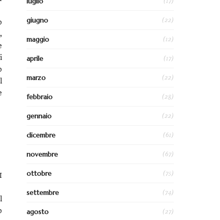
(17)
luglio
(22)
giugno
o
,
(12)
maggio
e
i
(17)
aprile
o
(22)
marzo
l
e
(28)
febbraio
(22)
gennaio
(61)
dicembre
(67)
novembre
(75)
ottobre
I
(74)
settembre
l
o
(27)
agosto