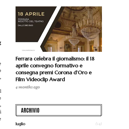
g
Ferrara celebra il giornalismo: il 18
e
aprile convegno formativo e
o
consegna premi Corona d’Oro e
,
Film Videoclip Award
4 months ago
l
e
,
ARCHIVIO
i
e
(14)
luglio