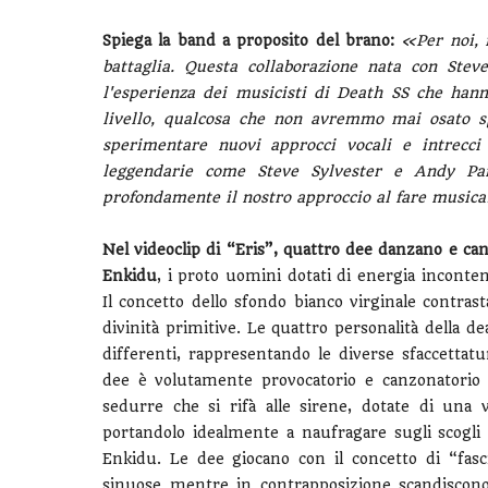
Spiega la band a proposito del brano:
«Per noi, 
battaglia. Questa collaborazione nata con Ste
l'esperienza dei musicisti di Death SS che han
livello, qualcosa che non avremmo mai osato sp
sperimentare nuovi approcci vocali e intrecci 
leggendarie come Steve Sylvester e Andy Pan
profondamente il nostro approccio al fare music
Nel videoclip di “Eris”, quattro dee danzano e c
Enkidu
, i proto uomini dotati di energia inconte
Il concetto dello sfondo bianco virginale contra
divinità primitive. Le quattro personalità della 
differenti, rappresentando le diverse sfaccettatur
dee è volutamente provocatorio e canzonatorio n
sedurre che si rifà alle sirene, dotate di una v
portandolo idealmente a naufragare sugli scogli
Enkidu. Le dee giocano con il concetto di “fas
sinuose mentre in contrapposizione scandiscono