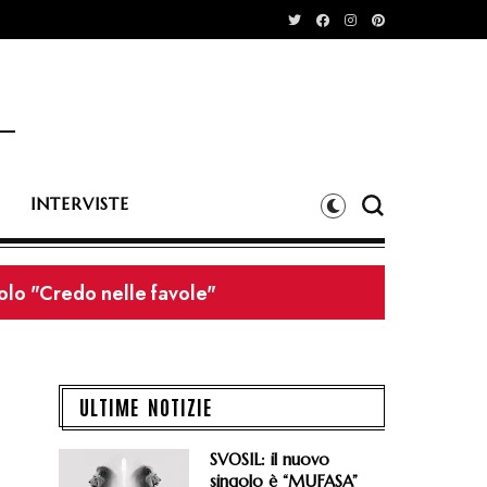
INTERVISTE
olo "Credo nelle favole"
dei Litfiba e il 27/08 dei Wolfmother
ULTIME NOTIZIE
SVOSIL: il nuovo
singolo è “MUFASA”