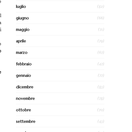
o
(82)
luglio
l
(66)
giugno
a
(71)
maggio
i
(79)
aprile
o
o
(67)
marzo
(47)
febbraio
e
(77)
gennaio
(83)
dicembre
(78)
novembre
(70)
ottobre
(43)
settembre