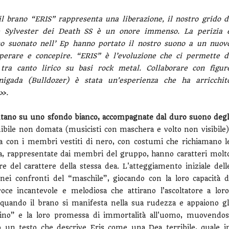
il brano “ERIS” rappresenta una liberazione, il nostro grido d
ve Sylvester dei Death SS è un onore immenso. La perizia 
no suonato nell’ Ep hanno portato il nostro suono a un nuov
erare e concepire. “ERIS” è l’evoluzione che ci permette d
tra canto lirico su basi rock metal. Collaborare con figur
igada (Bulldozer) è stata un'esperienza che ha arricchit
a».
antano su uno sfondo bianco, accompagnate dal duro suono degl
nibile non domata (musicisti con maschera e volto non visibile)
sta con i membri vestiti di nero, con costumi che richiamano l
dea, rappresentate dai membri del gruppo, hanno caratteri molt
e del carattere della stessa dea. L'atteggiamento iniziale dell
ei confronti del “maschile”, giocando con la loro capacità d
oce incantevole e melodiosa che attirano l’ascoltatore a loro
 quando il brano si manifesta nella sua rudezza e appaiono gl
cino” e la loro promessa di immortalità all'uomo, muovendos
 un testo che descrive Eris come una Dea terribile, quale i