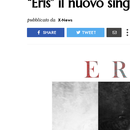
“Eris” il nuovo sin
pubblicato da
X-News
SHARE
TWEET