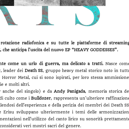
rotazione radiofonica e su tutte le piattaforme di streamin
SU, che anticipa l'uscita del nuovo EP “HEAVY GODDESSES”.
nte come un urlo di guerra, ma delicato a tratti.
Nasce com
r
, leader dei
Death SS
, gruppo heavy metal storico noto in tutt
e Horror Metal, cui si sono ispirati, per loro stessa ammissione
 e molti altri.
 anche del singolo) e da
Andy Panigada
, memoria storica de
di culto come i
Bulldozer
, rappresenta un'ulteriore raffinazion
lendosi dell’esperienza e della perizia dei membri dei Death SS
e Erisu sviluppano ulteriormente i temi delle armonizzazion
imentazioni nell’utilizzo del canto lirico su sonorità prettament
onsiderati veri mostri sacri del genere.