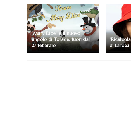
“Mary Dice” è il nuovo
singolo di Torace: fuori dal
“Ricalcola
27 febbraio
di Larossi