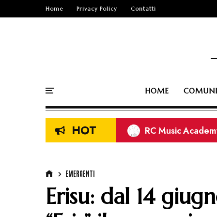
Home
Privacy Policy
Contatti
HOME
COMUNI
HOT
RC Music Academy:
Folkstone: si aggi
“Audi Sport” il nu
EMERGENTI
Erisu: dal 14 giugn