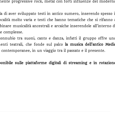
ntemente progressive rock, metal con forti influenze del modern
lla di aver sviluppato testi in antico sumero, inserendo spesso i
calità molto varia e testi che hanno tematiche che si rifanno 
binare musicalità ancestrali e arcaiche inserendole all'interno d
he complesse.
connubio tra suoni, canto e danza, infatti il gruppo offre un
ementi teatrali, che fonde sul palco
la musica dell'antico Medi
 e contemporanee, in un viaggio tra il passato e il presente.
onibile sulle piattaforme digitali di streaming e in rotazion