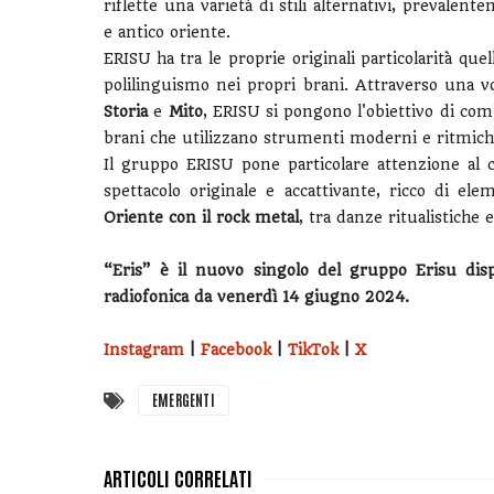
riflette una varietà di stili alternativi, prevale
e antico oriente.
ERISU ha tra le proprie originali particolarità que
polilinguismo nei propri brani. Attraverso una vo
Storia
e
Mito
, ERISU si pongono l'obiettivo di com
brani che utilizzano strumenti moderni e ritmic
Il gruppo ERISU pone particolare attenzione al 
spettacolo originale e accattivante, ricco di el
Oriente con il rock metal
, tra danze ritualistiche
“Eris” è il nuovo singolo del gruppo Erisu disp
radiofonica da venerdì 14 giugno 2024.
Instagram
|
Facebook
|
TikTok
|
X
EMERGENTI