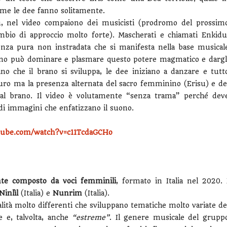
come le dee fanno solitamente.
su, nel video compaiono dei musicisti (prodromo del prossim
bio di approccio molto forte). Mascherati e chiamati Enkidu
enza pura non instradata che si manifesta nella base musical
nino può dominare e plasmare questo potere magmatico e dargl
che il brano si sviluppa, le dee iniziano a danzare e tutt
uro ma la presenza alternata del sacro femminino (Erisu) e de
 al brano. Il video è volutamente “senza trama” perché dev
di immagini che enfatizzano il suono.
tube.com/watch?v=c11TcdaGCHo
te composto da voci femminili
, formato in Italia nel 2020. 
Ninlìl
(Italia) e
Nunrim
(Italia).
lità molto differenti che sviluppano tematiche molto variate de
 e, talvolta, anche
“estreme”
. Il genere musicale del grupp