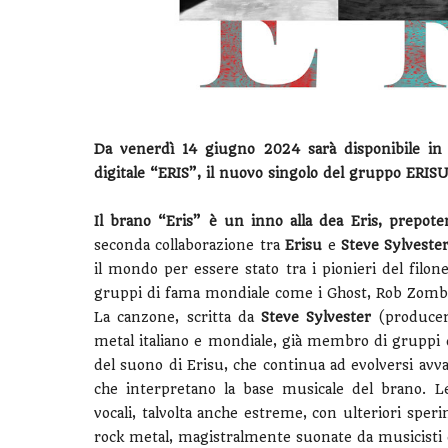
Da venerdì 14 giugno 2024 sarà disponibile in 
digitale “ERIS”, il nuovo singolo del gruppo ERI
Il brano “Eris” è un inno alla dea Eris, prepote
seconda collaborazione tra
Erisu
e
Steve Sylveste
il mondo per essere stato tra i pionieri del filon
gruppi di fama mondiale come i Ghost, Rob Zombie
La canzone, scritta da
Steve Sylvester
(producer
metal italiano e mondiale, già membro di gruppi 
del suono di Erisu, che continua ad evolversi avva
che interpretano la base musicale del brano. L
vocali, talvolta anche estreme, con ulteriori sper
rock metal, magistralmente suonate da musicisti c