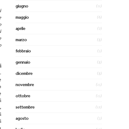
(11)
giugno
i
(6)
maggio
e
o
(7)
aprile
i
e
(8)
marzo
o
(5)
febbraio
(8)
gennaio
i
.
(8)
dicembre
e
(15)
novembre
o
e
(15)
ottobre
i
(12)
settembre
,
i
(3)
agosto
i
n