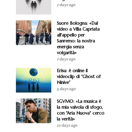
7 days ago
Suore Bologna: «Dal
video a Villa Capriata
all'appello per
Sanremo: la nostra
energia senza
volgarità»
7 days ago
Erisu: è online il
videoclip di “Ghost of
Ninive”
9 days ago
SGVMO: «La musica è
la mia valvola di sfogo,
con "Aria Nuova" cerco
la verità»
10 days ago