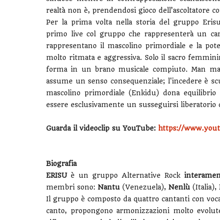
realtà non è, prendendosi gioco dell’ascoltatore 
Per la prima volta nella storia del gruppo Eri
primo live col gruppo che rappresenterà un cam
rappresentano il mascolino primordiale e la pot
molto ritmata e aggressiva. Solo il sacro femmi
forma in un brano musicale compiuto. Man mano 
assume un senso consequenziale; l'incedere è sc
mascolino primordiale (Enkidu) dona equilibrio
essere esclusivamente un susseguirsi liberatorio 
Guarda il videoclip su YouTube:
https://www.you
Biografia
ERISU
è un gruppo Alternative Rock
interamen
membri sono:
Nantu
(Venezuela),
Nenlù
(Italia),
Il gruppo è composto da quattro cantanti con voca
canto, propongono armonizzazioni molto evolute