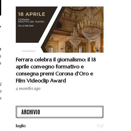
”
e
o
Ferrara celebra il giornalismo: il 18
o
aprile convegno formativo e
consegna premi Corona d’Oro e
Film Videoclip Award
i
4 months ago
o
e
ARCHIVIO
(14)
luglio