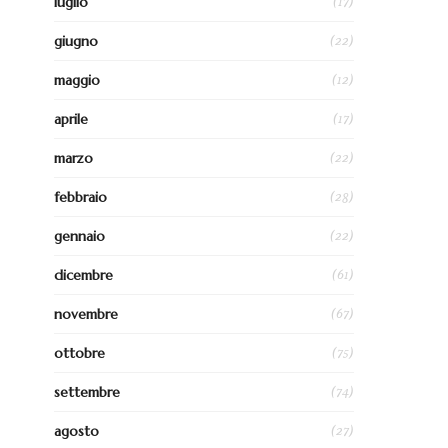
(17)
luglio
(22)
giugno
(12)
maggio
(17)
aprile
(22)
marzo
(28)
febbraio
(22)
gennaio
(61)
dicembre
(67)
novembre
(75)
ottobre
(74)
settembre
(27)
agosto