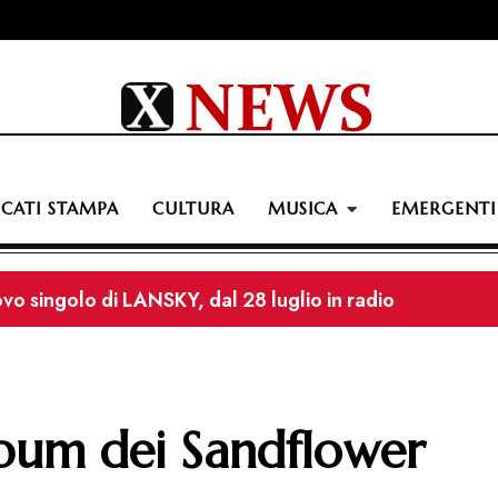
CATI STAMPA
CULTURA
MUSICA
EMERGENTI
icarico e Lello Analfino: il nuovo singolo “Baila Carmen” f
album dei Sandflower