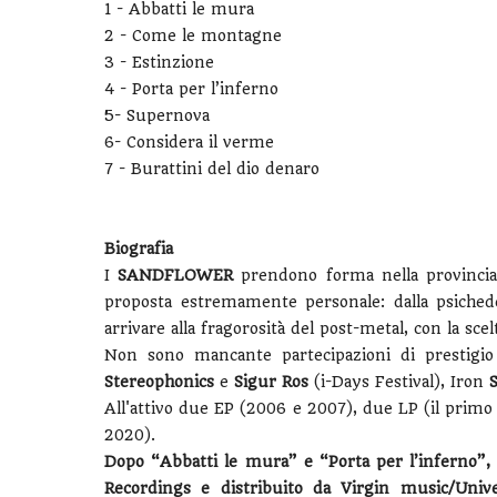
1 - Abbatti le mura
2 - Come le montagne
3 - Estinzione
4 - Porta per l’inferno
5- Supernova
6- Considera il verme
7 - Burattini del dio denaro
Biografia
I
SANDFLOWER
prendono forma nella provinci
proposta estremamente personale: dalla psichedel
arrivare alla fragorosità del post-metal, con la sce
Non sono mancante partecipazioni di prestigio
Stereophonics
e
Sigur Ros
(i-Days Festival), Iron
S
All'attivo due EP (2006 e 2007), due LP (il prim
2020).
Dopo “Abbatti le mura” e “Porta per l’inferno”, 
Recordings e distribuito da Virgin music/Unive