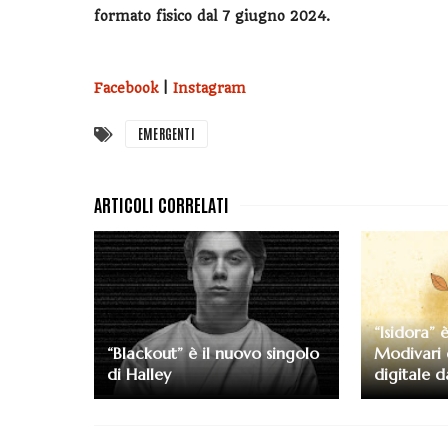
formato fisico dal 7 giugno 2024.
Facebook
|
Instagram
EMERGENTI
“Isidora” 
“Blackout” è il nuovo singolo
Modivari d
di Halley
digitale 