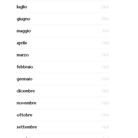
(82)
luglio
(66)
giugno
(71)
maggio
(79)
aprile
(67)
marzo
(47)
febbraio
(77)
gennaio
(83)
dicembre
(78)
novembre
(70)
ottobre
(43)
settembre