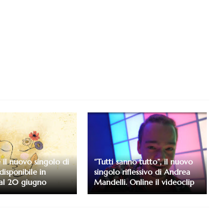
è il nuovo singolo di
“Tutti sanno tutto”, il nuovo
isponibile in
singolo riflessivo di Andrea
dal 20 giugno
Mandelli. Online il videoclip