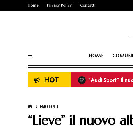
Home
Privacy Policy
Contatti
HOME
COMUNI
HOT
I Tarantolati di Tr
EMERGENTI
“Lieve” il nuovo 