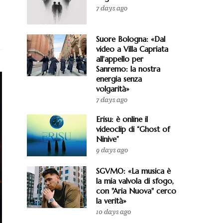
7 days ago
Suore Bologna: «Dal
video a Villa Capriata
all'appello per
Sanremo: la nostra
energia senza
volgarità»
7 days ago
Erisu: è online il
videoclip di “Ghost of
Ninive”
9 days ago
SGVMO: «La musica è
la mia valvola di sfogo,
con "Aria Nuova" cerco
la verità»
10 days ago