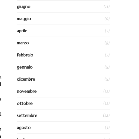
(11)
giugno
(6)
maggio
(7)
aprile
(8)
marzo
(5)
febbraio
(8)
gennaio
a
(8)
dicembre
d
(15)
novembre
e
(15)
ottobre
l
(12)
settembre
(3)
agosto
b
n