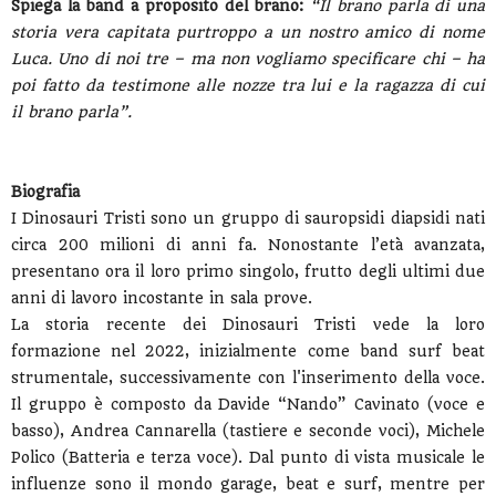
Spiega la band a proposito del brano:
“Il brano parla di una
storia vera capitata purtroppo a un nostro amico di nome
Luca. Uno di noi tre – ma non vogliamo specificare chi – ha
poi fatto da testimone alle nozze tra lui e la ragazza di cui
il brano parla”.
Biografia
I Dinosauri Tristi sono un gruppo di sauropsidi diapsidi nati
circa 200 milioni di anni fa. Nonostante l’età avanzata,
presentano ora il loro primo singolo, frutto degli ultimi due
anni di lavoro incostante in sala prove.
La storia recente dei Dinosauri Tristi vede la loro
formazione nel 2022, inizialmente come band surf beat
strumentale, successivamente con l'inserimento della voce.
Il gruppo è composto da Davide “Nando” Cavinato (voce e
basso), Andrea Cannarella (tastiere e seconde voci), Michele
Polico (Batteria e terza voce). Dal punto di vista musicale le
influenze sono il mondo garage, beat e surf, mentre per