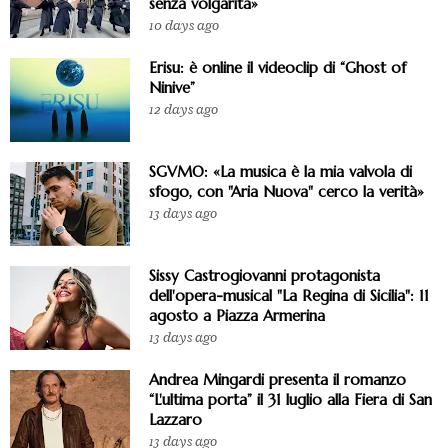
senza volgarità»
10 days ago
Erisu: è online il videoclip di “Ghost of
Ninive”
12 days ago
SGVMO: «La musica è la mia valvola di
sfogo, con "Aria Nuova" cerco la verità»
13 days ago
Sissy Castrogiovanni protagonista
dell'opera-musical "La Regina di Sicilia": 11
agosto a Piazza Armerina
13 days ago
Andrea Mingardi presenta il romanzo
“L'ultima porta” il 31 luglio alla Fiera di San
Lazzaro
13 days ago