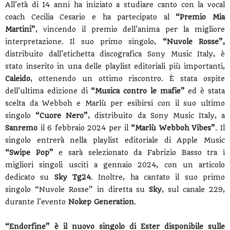
All'età di 14 anni ha iniziato a studiare canto con la vocal
coach Cecilia Cesario e ha partecipato al
“Premio Mia
Martini”
, vincendo il premio dell'anima per la migliore
interpretazione. Il suo primo singolo,
“Nuvole Rosse”,
distribuito dall'etichetta discografica Sony Music Italy, è
stato inserito in una delle playlist editoriali più importanti,
Caleido
, ottenendo un ottimo riscontro. È stata ospite
dell'ultima edizione di
“Musica contro le mafie”
ed è stata
scelta da Webboh e Marlù per esibirsi con il suo ultimo
singolo
“Cuore Nero”
, distribuito da Sony Music Italy, a
Sanremo
il 6 febbraio 2024 per il
“Marlù Webboh Vibes”
. Il
singolo entrerà nella playlist editoriale di Apple Music
“Swipe Pop”
e sarà selezionato da Fabrizio Basso tra i
migliori singoli usciti a gennaio 2024, con un articolo
dedicato su
Sky Tg24
. Inoltre, ha cantato il suo primo
singolo “Nuvole Rosse” in diretta su
Sky
, sul canale 229,
durante l'evento
Nokep Generation
.
“Endorfine” è il nuovo singolo di Ester disponibile sulle