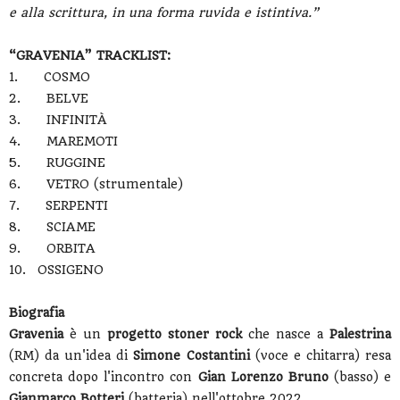
e alla scrittura, in una forma ruvida e istintiva.”
“GRAVENIA” TRACKLIST:
1.
COSMO
2.
BELVE
3.
INFINITÀ
4.
MAREMOTI
5.
RUGGINE
6.
VETRO (strumentale)
7.
SERPENTI
8.
SCIAME
9.
ORBITA
10.
OSSIGENO
Biografia
Gravenia
è un
progetto stoner rock
che nasce a
Palestrina
(RM) da un'idea di
Simone Costantini
(voce e chitarra) resa
concreta dopo l'incontro con
Gian Lorenzo Bruno
(basso) e
Gianmarco Botteri
(batteria) nell'ottobre 2022.