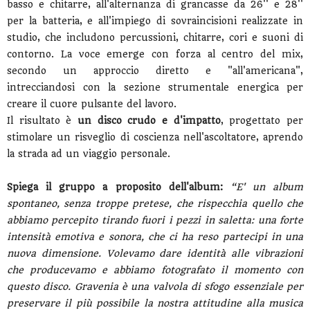
basso e chitarre, all'alternanza di grancasse da 26'' e 28''
per la batteria, e all'impiego di sovraincisioni realizzate in
studio, che includono percussioni, chitarre, cori e suoni di
contorno. La voce emerge con forza al centro del mix,
secondo un approccio diretto e "all'americana",
intrecciandosi con la sezione strumentale energica per
creare il cuore pulsante del lavoro.
Il risultato è
un disco crudo e d'impatto
, progettato per
stimolare un risveglio di coscienza nell'ascoltatore, aprendo
la strada ad un viaggio personale.
Spiega il gruppo a proposito dell'album:
“E' un album
spontaneo, senza troppe pretese, che rispecchia quello che
abbiamo percepito tirando fuori i pezzi in saletta: una forte
intensità emotiva e sonora, che ci ha reso partecipi in una
nuova dimensione. Volevamo dare identità alle vibrazioni
che producevamo e abbiamo fotografato il momento con
questo disco. Gravenia è una valvola di sfogo essenziale per
preservare il più possibile la nostra attitudine alla musica