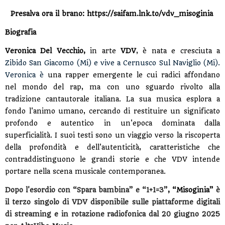
Presalva ora il brano:
https://saifam.lnk.to/vdv_misoginia
Biografia
Veronica Del Vecchio,
in arte
VDV
, è nata e cresciuta a
Zibido San Giacomo (Mi) e vive a Cernusco Sul Naviglio (Mi).
Veronica è
una rapper emergente le cui radici affondano
nel mondo del rap, ma con uno sguardo rivolto alla
tradizione cantautorale italiana. La sua musica esplora a
fondo l'animo umano, cercando di restituire un significato
profondo e autentico in un'epoca dominata dalla
superficialità. I suoi testi sono un viaggio verso la riscoperta
della profondità e dell'autenticità, caratteristiche che
contraddistinguono le grandi storie e che VDV intende
portare nella scena musicale contemporanea.
Dopo l'esordio con “Spara bambina” e “1+1=3”
, “Misoginia”
è
il terzo singolo di VDV disponibile sulle piattaforme digitali
di streaming e in rotazione radiofonica dal 20 giugno 2025