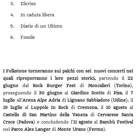
3.
Elicriso
4.
In caduta libera
5.
Diario di un Ultimo
6.
Fossile
I
Folkstone
torneranno sui palchi con sei
nuovi concerti nei
quali riproporranno i loro pezzi storici,
partendo il
22
giugno
dal
Rock Burger Fest
di
Moncalieri
(
Torino
),
proseguendo il
30 giugno
al
Giardino Scotto
di
Pisa
, il
7
luglio
all'
Arena Alpe Adria
di
Lignano Sabbiadoro
(
Udine
), il
19 luglio
al
Luppolo In Rock
di
Cremona
, il
10 agosto
al
Castello di San Martino della Vaneza
di
Cervarese Santa
Croce
(
Padova
) e concludendo l'
11 agosto
al
Bambù Festival
nel
Parco Alex Langer
di
Monte Urano
(
Fermo
).