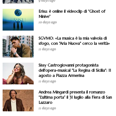
9 days ago
Erisu: è online il videoclip di “Ghost of
Ninive”
10 days ago
SGVMO: «La musica è la mia valvola di
sfogo, con "Aria Nuova" cerco la verità»
11 days ago
Sissy Castrogiovanni protagonista
dell'opera-musical "La Regina di Sicilia": 11
agosto a Piazza Armerina
11 days ago
Andrea Mingardi presenta il romanzo
“L'ultima porta” il 31 luglio alla Fiera di San
Lazzaro
11 days ago