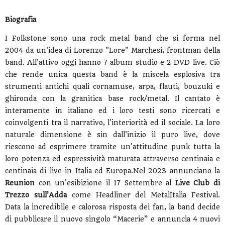
Biografia
I Folkstone sono una rock metal band che si forma nel
2004 da un'idea di Lorenzo "Lore" Marchesi, frontman della
band. All'attivo oggi hanno 7 album studio e 2 DVD live. Ciò
che rende unica questa band è la miscela esplosiva tra
strumenti antichi quali cornamuse, arpa, flauti, bouzuki e
ghironda con la granitica base rock/metal. Il cantato è
interamente in italiano ed i loro testi sono ricercati e
coinvolgenti tra il narrativo, l'interiorità ed il sociale. La loro
naturale dimensione è sin dall'inizio il puro live, dove
riescono ad esprimere tramite un'attitudine punk tutta la
loro potenza ed espressività maturata attraverso centinaia e
centinaia di live in Italia ed Europa.Nel 2023 annunciano la
Reunion
con un'esibizione il 17 Settembre al
Live Club di
Trezzo sull’Adda
come Headliner del MetalItalia Festival.
Data la incredibile e calorosa risposta dei fan, la band decide
di pubblicare il nuovo singolo “Macerie” e annuncia 4 nuovi