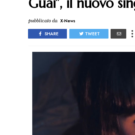
Guai”, il nuovo si
pubblicato da
X-News
SHARE
TWEET