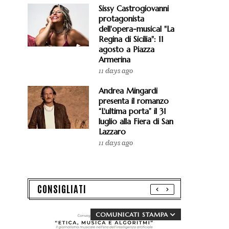
Sissy Castrogiovanni
protagonista
dell'opera-musical "La
Regina di Sicilia": 11
agosto a Piazza
Armerina
11 days ago
Andrea Mingardi
presenta il romanzo
“L'ultima porta” il 31
luglio alla Fiera di San
Lazzaro
11 days ago
CONSIGLIATI
COMUNICATI STAMPA