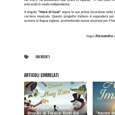
nel 2021, ha pubblicato due brani in inglese, "If You Love M
entrambi in modo indipendente.
Il singolo
“Mare di Guai”
segna la sua prima incursione nella s
carriera musicale. Questo progetto italiano si espanderà poi 
scrivere in lingua inglese, promettendo nuove sorprese per il fu
Segui
Alessandra
s
EMERGENTI
“Mary Dice” è il nuovo
singolo di Torace: fuori dal
“Amore Im