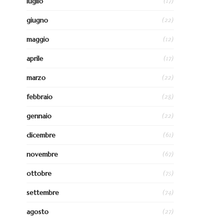
(17)
luglio
(22)
giugno
(12)
maggio
(17)
aprile
(22)
marzo
(28)
febbraio
(22)
gennaio
(61)
dicembre
(67)
novembre
(75)
ottobre
(74)
settembre
(27)
agosto