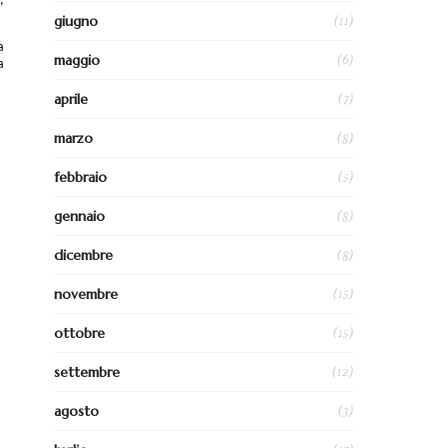
,
(11)
giugno
a
(6)
maggio
a
(7)
aprile
(8)
marzo
(5)
febbraio
(8)
gennaio
(8)
dicembre
(15)
novembre
(15)
ottobre
(12)
settembre
(3)
agosto