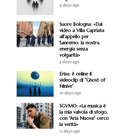
8 days ago
Suore Bologna: «Dal
video a Villa Capriata
all'appello per
Sanremo: la nostra
energia senza
volgarità»
8 days ago
Erisu: è online il
videoclip di “Ghost of
Ninive”
10 days ago
SGVMO: «La musica è
la mia valvola di sfogo,
con "Aria Nuova" cerco
la verità»
11 days ago