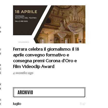
e
a
Ferrara celebra il giornalismo: il 18
e
a
aprile convegno formativo e
consegna premi Corona d’Oro e
a
Film Videoclip Award
i
4 months ago
i
i
a
ARCHIVIO
n
(14)
luglio
e