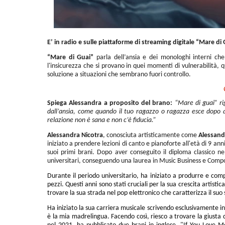
E’ in radio e sulle piattaforme di streaming digitale “Mare di
“Mare di Guai”
parla dell’ansia e dei monologhi interni che 
l'insicurezza che si provano in quei momenti di vulnerabilità, 
soluzione a situazioni che sembrano fuori controllo.
Spiega Alessandra a proposito del brano:
“Mare di guai” rig
dall’ansia, come quando il tuo ragazzo o ragazza esce dopo 
relazione non è sana e non c’è fiducia.”
Alessandra Nicotra
, conosciuta artisticamente come
Alessand
iniziato a prendere lezioni di canto e pianoforte all'età di 9 an
suoi primi brani. Dopo aver conseguito il diploma classico ne
universitari, conseguendo una laurea in Music Business e Compo
Durante il periodo universitario, ha iniziato a produrre e com
pezzi. Questi anni sono stati cruciali per la sua crescita artistic
trovare la sua strada nel pop elettronico che caratterizza il suo
Ha iniziato la sua carriera musicale scrivendo esclusivamente in
è la mia madrelingua. Facendo così, riesco a trovare la giusta 