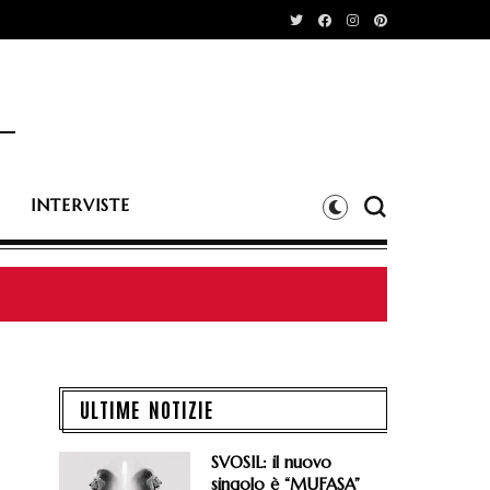
INTERVISTE
eat. Elio Biffi e Saturnino
ULTIME NOTIZIE
SVOSIL: il nuovo
singolo è “MUFASA”