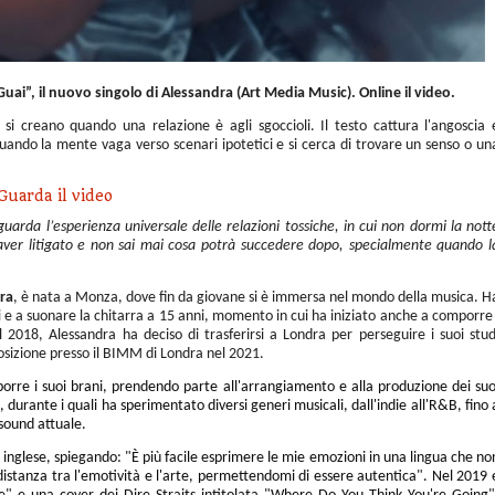
 Guai”, il nuovo singolo di Alessandra (Art Media Music). Online il video.
si creano quando una relazione è agli sgoccioli. Il testo cattura l'angoscia 
quando la mente vaga verso scenari ipotetici e si cerca di trovare un senso o un
Guarda il video
uarda l’esperienza universale delle relazioni tossiche, in cui non dormi la nott
aver litigato e non sai mai cosa potrà succedere dopo, specialmente quando l
ra
, è nata a Monza, dove fin da giovane si è immersa nel mondo della musica. H
ni e a suonare la chitarra a 15 anni, momento in cui ha iniziato anche a comporre 
l 2018, Alessandra ha deciso di trasferirsi a Londra per perseguire i suoi stud
sizione presso il BIMM di Londra nel 2021.
porre i suoi brani, prendendo parte all'arrangiamento e alla produzione dei suo
a, durante i quali ha sperimentato diversi generi musicali, dall'indie all'R&B, fino 
 sound attuale.
 inglese, spiegando: "È più facile esprimere le mie emozioni in una lingua che no
distanza tra l'emotività e l'arte, permettendomi di essere autentica". Nel 2019 