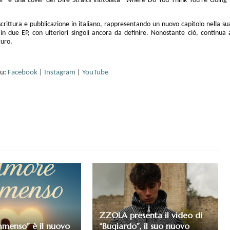
e" e una cover dei Dire Straits intitolata "Where Do You Think You're Going"
crittura e pubblicazione in italiano, rappresentando un nuovo capitolo nella su
in due EP, con ulteriori singoli ancora da definire. Nonostante ciò, continua 
turo.
u:
Facebook
|
Instagram
|
YouTube
ZZOLA presenta il video di
menso” è il nuovo
“Bugiardo”, il suo nuovo