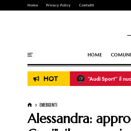
Home
Privacy Policy
Contatti
HOME
COMUNI
HOT
“Audi Sport” il nu
I Tarantolati di Tr
Erisu: è online il 
EMERGENTI
Alessandra: appro