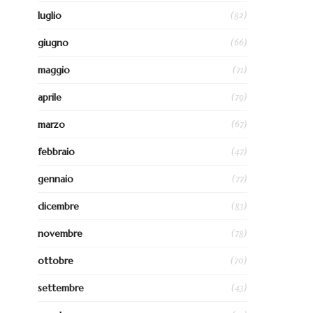
(82)
luglio
(66)
giugno
(71)
maggio
(79)
aprile
(67)
marzo
(47)
febbraio
(77)
gennaio
(83)
dicembre
(78)
novembre
(70)
ottobre
(43)
settembre