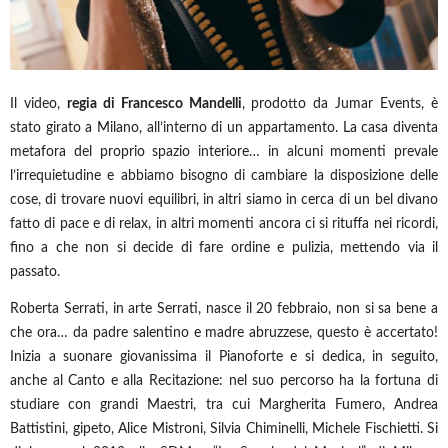
Il video,
regia di Francesco Mandelli
, prodotto da Jumar Events, è
stato girato a Milano, all’interno di un appartamento. La casa diventa
metafora del proprio spazio interiore… in alcuni momenti prevale
l’irrequietudine e abbiamo bisogno di cambiare la disposizione delle
cose, di trovare nuovi equilibri, in altri siamo in cerca di un bel divano
fatto di pace e di relax, in altri momenti ancora ci si rituffa nei ricordi,
fino a che non si decide di fare ordine e pulizia, mettendo via il
passato.
Roberta Serrati, in arte Serrati, nasce il 20 febbraio, non si sa bene a
che ora… da padre salentino e madre abruzzese, questo è accertato!
Inizia a suonare giovanissima il Pianoforte e si dedica, in seguito,
anche al Canto e alla Recitazione: nel suo percorso ha la fortuna di
studiare con grandi Maestri, tra cui Margherita Fumero, Andrea
Battistini, gipeto, Alice Mistroni, Silvia Chiminelli, Michele Fischietti. Si