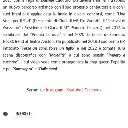
2017 con la regia di Daniele Cauduro. Da diversi anni ha intrapreso
un nuovo percorso artistico con il suo progetto cantautorale e con i
suoi brani si è aggiudicata la finale in diversi concorsi, come “Una
Voce per il Sud” (Presidente di Giuria il M° Fio Zanotti), il “Festival di
Avezzano” (Presidente di Giuria il M° Pinuccio Pirazzoli), nel 2016 la
semifinale del “Premio Lunezia” e nel 2020 la finale di Sanremo
Rock&Trend al Teatro Ariston. Ha pubblicato nel 2018 il suo primo EP,
intitolato “
Forse un cane, forse un figlio
” e nel 2022 è tornata sulla
scena discografica con “
Maleditè
” a cui sono seguiti “
Imparo a
cucinare
”, il cui video vede come protagonista la drag queen Peperita
e poi “
Sottosopra
” e “
Dalle mani
”.
Serrati su:
Instagram
|
Youtube
|
Facebook
EMERGENTI