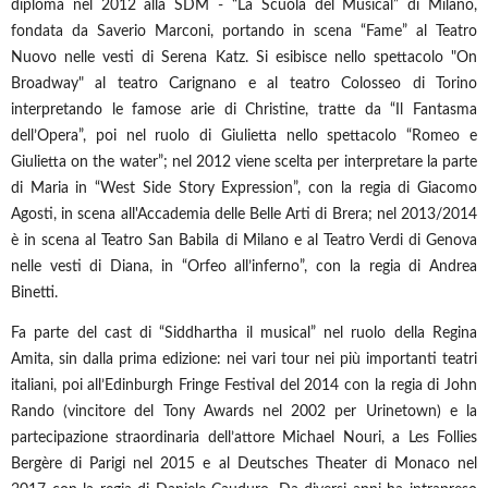
diploma nel 2012 alla SDM - “La Scuola del Musical” di Milano,
fondata da Saverio Marconi, portando in scena “Fame” al Teatro
Nuovo nelle vesti di Serena Katz. Si esibisce nello spettacolo "On
Broadway" al teatro Carignano e al teatro Colosseo di Torino
interpretando le famose arie di Christine, tratte da “Il Fantasma
dell’Opera”, poi nel ruolo di Giulietta nello spettacolo “Romeo e
Giulietta on the water”; nel 2012 viene scelta per interpretare la parte
di Maria in “West Side Story Expression”, con la regia di Giacomo
Agosti, in scena all'Accademia delle Belle Arti di Brera; nel 2013/2014
è in scena al Teatro San Babila di Milano e al Teatro Verdi di Genova
nelle vesti di Diana, in “Orfeo all’inferno”, con la regia di Andrea
Binetti.
Fa parte del cast di “Siddhartha il musical” nel ruolo della Regina
Amita, sin dalla prima edizione: nei vari tour nei più importanti teatri
italiani, poi all’Edinburgh Fringe Festival del 2014 con la regia di John
Rando (vincitore del Tony Awards nel 2002 per Urinetown) e la
partecipazione straordinaria dell’attore Michael Nouri, a Les Follies
Bergère di Parigi nel 2015 e al Deutsches Theater di Monaco nel