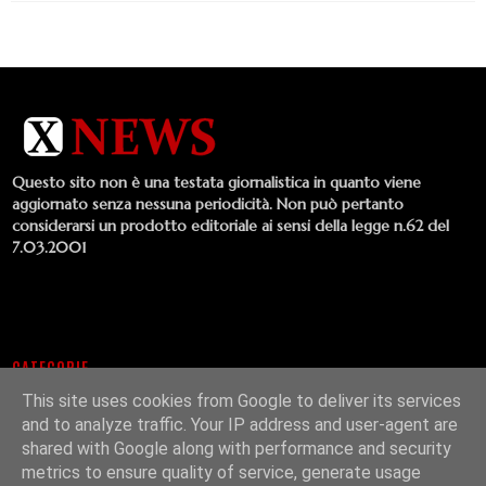
Questo sito non è una testata giornalistica in quanto viene
aggiornato senza nessuna periodicità. Non può pertanto
considerarsi un prodotto editoriale ai sensi della legge n.62 del
7.03.2001
CATEGORIE
This site uses cookies from Google to deliver its services
Comunicati Stampa
Concerti
Album
Cinema
Cultura
and to analyze traffic. Your IP address and user-agent are
Emergenti
Interviste
Musica
Singoli
Libri
Lifestyle
shared with Google along with performance and security
Video
Televisione
metrics to ensure quality of service, generate usage