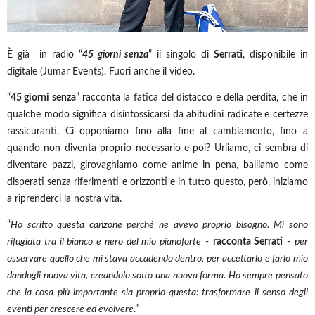
È già in radio “
45 giorni senza
” il singolo di
Serrati
, disponibile in
digitale (Jumar Events). Fuori anche il video.
“
45 giorni senza
” racconta la fatica del distacco e della perdita, che in
qualche modo significa disintossicarsi da abitudini radicate e certezze
rassicuranti. Ci opponiamo fino alla fine al cambiamento, fino a
quando non diventa proprio necessario e poi? Urliamo, ci sembra di
diventare pazzi, girovaghiamo come anime in pena, balliamo come
disperati senza riferimenti e orizzonti e in tutto questo, però, iniziamo
a riprenderci la nostra vita.
“
Ho scritto questa canzone perché ne avevo proprio bisogno. Mi sono
rifugiata tra il bianco e nero del mio pianoforte
-
racconta Serrati
-
per
osservare quello che mi stava accadendo dentro, per accettarlo e farlo mio
dandogli nuova vita, creandolo sotto una nuova forma. Ho sempre pensato
che la cosa più importante sia proprio questa: trasformare il senso degli
eventi per crescere ed evolvere
.”