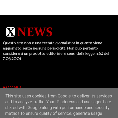
Questo sito non è una testata giornalistica in quanto viene
aggiornato senza nessuna periodicità. Non può pertanto
considerarsi un prodotto editoriale ai sensi della legge n.62 del
7.03.2001
CATEGORIE
This site uses cookies from Google to deliver its services
Comunicati Stampa
Concerti
Album
Cinema
Cultura
and to analyze traffic. Your IP address and user-agent are
Emergenti
Interviste
Musica
Singoli
Libri
Lifestyle
shared with Google along with performance and security
Video
Televisione
metrics to ensure quality of service, generate usage