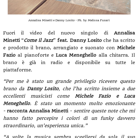
Annalisa Minetti e Danny Losito - Ph. by Melissa Fusari
Fuori il video del nuovo singolo di
Annalisa
Minetti
“
Come il Jazz
”
feat. Danny Losito
che ha scritto
e prodotto il brano, arrangiato e suonato con
Michele
Fazio
al pianoforte e
Luca Meneghello
alla chitarra. Il
brano è già in radio e disponibile su tutte le
piattaforme.
“Per me è stato un grande privilegio ricevere questo
brano da
Danny Losito
, che l’ha scritto insieme a due
eccellenti musicisti come
Michele Fazio e Luca
Meneghello
. È stato un momento molto emozionante
-
racconta Annalisa Minetti
- sentire queste note che mi
hanno fatto percepire i colori di un funky davvero
straordinario, un’esperienza unica.”
“A volte la musica sembra scegliersi da sola il suo