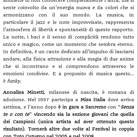
ammette di non conoscere completamente l’altra, ma si
sente coinvolto da un’energia nuova e da colori che si
armonizzano con il suo mondo. La musica, in
particolare il jazz e le note improvvisate, rappresenta
l’atmosfera di libertà e spontaneità di questo rapporto.
La notte, i baci e il senso di complicità rendono tutto
unico e magico, come un momento che sembra eterno.
In definitiva, è un canto dedicato all’impulso di lasciarsi
andare, alla fisica attrazione e alla magia di due anime
che si incontrano e si comprendono attraverso le
emozioni condivise. E a proposito di musica questo…
è
funky
.
Annalisa Minetti
,
milanese di nascita, è romana di
adozione. Nel 1997 partecipa a
Miss Italia
dove arriva
settima, e l’anno dopo
è in gara a Sanremo
con “
Senza
te o con te
”
vincendo sia la sezione giovani che quella
dei Campioni (unica artista ad aver ottenuto questo
risultato)
.
Tornerà altre due volte al Festival in coppia
con Toto Cutugno nel 2005 e nel 2008
.