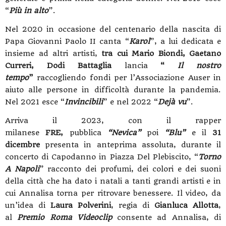
“
Più in alto
”.
Nel 2020 in occasione del centenario della nascita di
Papa Giovanni Paolo II canta “
Karol
”, a lui dedicata e
insieme ad altri artisti,
tra cui Mario Biondi, Gaetano
Curreri, Dodi Battaglia
lancia
“
Il nostro
tempo
”
raccogliendo fondi per l’Associazione Auser in
aiuto alle persone in difficoltà durante la pandemia.
Nel 2021 esce “
Invincibili
” e nel 2022 “
Dejà vu
”.
Arriva il 2023, con il rapper
milanese
FRE,
pubblica
“Nevica”
poi
“Blu”
e il
31
dicembre
presenta in anteprima assoluta,
durante il
concerto di Capodanno in Piazza Del Plebiscito,
“
Torno
A Napoli
” racconto dei profumi, dei colori e dei suoni
della città che ha dato i natali a tanti grandi artisti e in
cui Annalisa torna per ritrovare benessere. Il video, da
un’idea di
Laura Polverini
, regia di
Gianluca Allotta
,
al
Premio Roma Videoclip
consente ad Annalisa, di